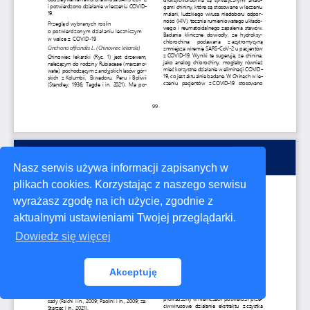
Nasz serwis używa informacji zapisanych w
plikach cookies. Korzystając z naszego serwisu
wyrażasz zgodę na ich użycie, zgodnie z
aktualnymi ustawieniami Twojej przeglądarki.
Dowiedz się więcej
Akceptuję