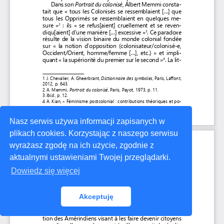
Nasz serwis używa informacji zapisanych w
plikach cookies. Korzystając z naszego serwisu
wyrażasz zgodę na ich użycie, zgodnie z
aktualnymi ustawieniami Twojej przeglądarki.
Dowiedz się więcej
Akceptuję