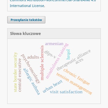
International License
.
Przesyłanie tekstów
Słowa kluczowe
armenian
mindfulness training
multiple sclerosis
therapeutic alliance
dfps-v
hrqol
state border security
psycho-oncology
adults
aces
central executive
allergic asthma
chronic fatigue
tension management
urban heart
visit satisfaction