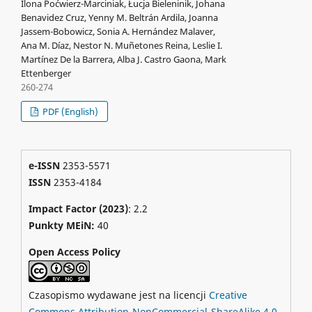
Ilona Poćwierz-Marciniak, Łucja Bieleninik, Johana
Benavidez Cruz, Yenny M. Beltrán Ardila, Joanna
Jassem-Bobowicz, Sonia A. Hernández Malaver,
Ana M. Díaz, Nestor N. Muñetones Reina, Leslie I.
Martínez De la Barrera, Alba J. Castro Gaona, Mark
Ettenberger
260-274
PDF (English)
e-ISSN
2353-5571
ISSN
2353-4184
Impact Factor (2023)
: 2.2
Punkty MEiN:
40
Open Access Policy
Czasopismo wydawane jest na licencji
Creative
Commons Attribution-NonCommercial-ShareAlike 4.0