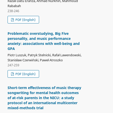
Razali Datu Eranza, Ahmad Nurkhin, Mahmoud
Rababah
238-246
PDF (English)
Problematic overstudying, Big Five
personality, and music performance
anxiety: associations with well-being and
GPA
Piotr Luszuk, Patryk Stelnicki, Rafał Lawendowski,
Stanisław Czerwiński, Paweł Atroszko
247-259
PDF (English)
Short-term effectiveness of music therapy
songwriting for mental health outcomes
of at-risk parents in the NICU: a study
protocol of an international multicenter
mixed-methods trial