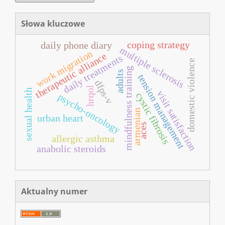
Słowa kluczowe
coping strategy
daily phone diary
multiple sclerosis
work migration
therapeutic alliance
daily treatments
domestic violence
mindfulness training
adults
tension management
dfps-v
hrqol
sexual health
visit satisfaction
cystic fibrosis
psycho-oncology
armenian
urban heart
aces
allergic asthma
anabolic steroids
Aktualny numer