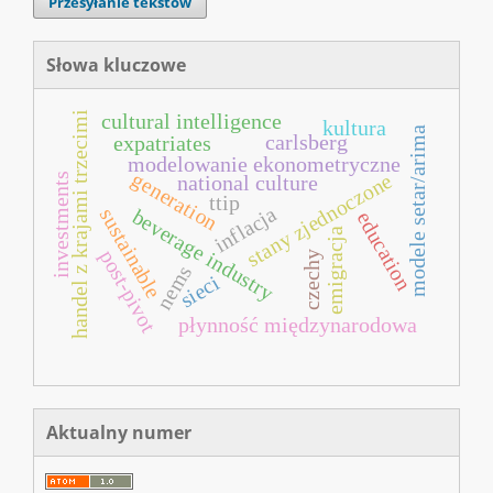
Przesyłanie tekstów
Słowa kluczowe
handel z krajami trzecimi
cultural intelligence
kultura
modele setar/arima
carlsberg
expatriates
modelowanie ekonometryczne
generation
stany zjednoczone
investments
national culture
ttip
inflacja
sustainable
beverage industry
education
emigracja
post-pivot
czechy
nems
sieci
płynność międzynarodowa
Aktualny numer