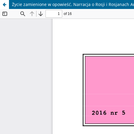
Życie zamienione w opowieść. Narracja o Rosji i Rosjanach 