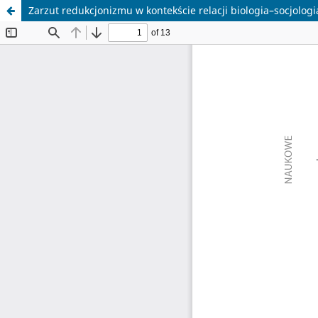
Zarzut redukcjonizmu w kontekście relacji biologia–socjologi