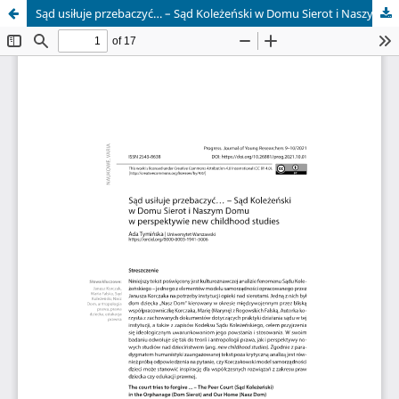
Sąd usiłuje przebaczyć… – Sąd Koleżeński w Domu Sierot i Naszym Domu w perspektywie new childhood studies