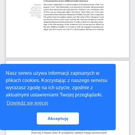
Nasz serwis używa informacji zapisanych w
plikach cookies. Korzystając z naszego serwisu
wyrażasz zgodę na ich użycie, zgodnie z
aktualnymi ustawieniami Twojej przeglądarki.
Dowiedz się więcej
Akceptuję