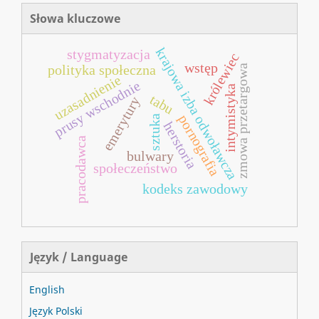
Słowa kluczowe
krajowa izba odwoławcza
stygmatyzacja
królewiec
wstęp
polityka społeczna
zmowa przetargowa
uzasadnienie
prusy wschodnie
intymistyka
tabu
emerytury
pornografia
sztuka
herstoria
pracodawca
bulwary
społeczeństwo
kodeks zawodowy
Język / Language
English
Język Polski