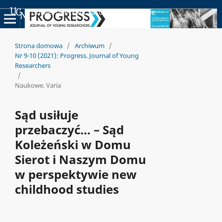
Uniwersyteckie Czasopisma Naukowe
Strona domowa
/
Archiwum
/
Nr 9-10 (2021): Progress. Journal of Young
Researchers
/
Naukowe. Varia
Sąd usiłuje
przebaczyć… – Sąd
Koleżeński w Domu
Sierot i Naszym Domu
w perspektywie new
childhood studies