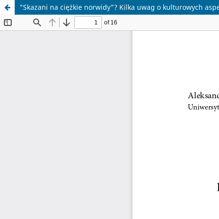
"Skazani na ciężkie norwidy”? Kilka uwag o kulturowych asp