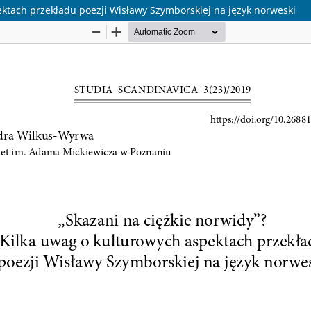
ektach przekładu poezji Wisławy Szymborskiej na język norweski