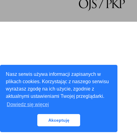
Nasz serwis używa informacji zapisanych w
plikach cookies. Korzystając z naszego serwisu
wyrażasz zgodę na ich użycie, zgodnie z
aktualnymi ustawieniami Twojej przeglądarki.
Dowiedz się więcej
Akceptuję