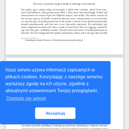
Nasz serwis używa informacji zapisanych w
plikach cookies. Korzystając z naszego serwisu
wyrażasz zgodę na ich użycie, zgodnie z
aktualnymi ustawieniami Twojej przeglądarki.
Dowiedz się więcej
Akceptuję