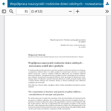
Współpraca nauczycieli i rodziców dzieci zdolnych - rozważania wokół idei i praktyki