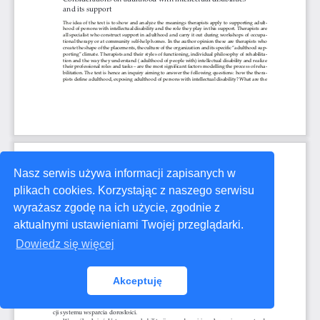
Nasz serwis używa informacji zapisanych w
plikach cookies. Korzystając z naszego serwisu
wyrażasz zgodę na ich użycie, zgodnie z
aktualnymi ustawieniami Twojej przeglądarki.
Dowiedz się więcej
Akceptuję