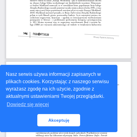
Nasz serwis używa informacji zapisanych w
plikach cookies. Korzystając z naszego serwisu
wyrażasz zgodę na ich użycie, zgodnie z
aktualnymi ustawieniami Twojej przeglądarki.
Dowiedz się więcej
Akceptuję