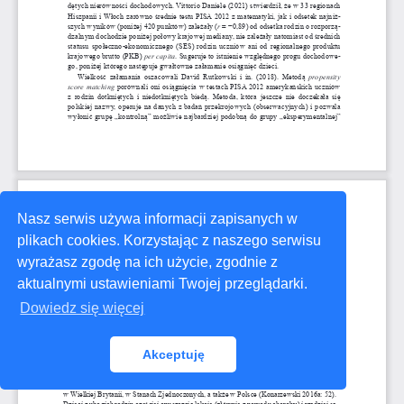
Nasz serwis używa informacji zapisanych w
plikach cookies. Korzystając z naszego serwisu
wyrażasz zgodę na ich użycie, zgodnie z
aktualnymi ustawieniami Twojej przeglądarki.
Dowiedz się więcej
Akceptuję