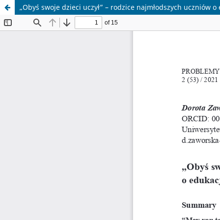
„Obyś swoje dzieci uczył” – rodzice najmłodszych uczniów o