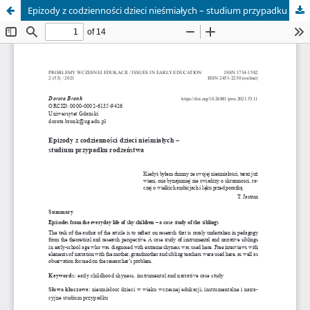
Epizody z codzienności dzieci nieśmiałych – studium przypadku rodzeństwa