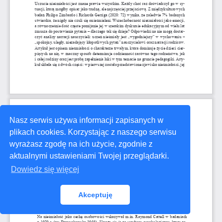
Nasz serwis używa informacji zapisanych w
plikach cookies. Korzystając z naszego serwisu
wyrażasz zgodę na ich użycie, zgodnie z
aktualnymi ustawieniami Twojej przeglądarki.
Dowiedz się więcej
Akceptuję