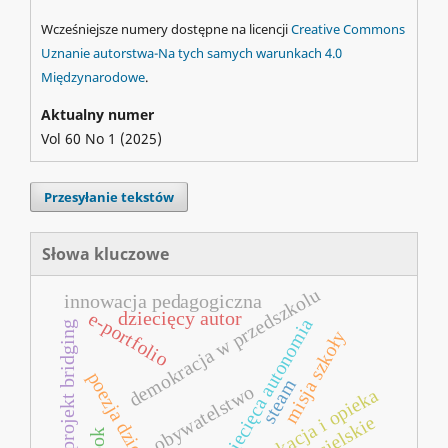
Wcześniejsze numery dostępne na licencji
Creative Commons
Uznanie autorstwa-Na tych samych warunkach 4.0
Międzynarodowe
.
Aktualny numer
Vol 60 No 1 (2025)
Przesyłanie tekstów
Słowa kluczowe
demokracja w przedszkolu
innowacja pedagogiczna
e-portfolio
dziecięcy autor
dziecięca autonomia
projekt bridging
misja szkoły
poezja dziecięca
steam
obywatelstwo
wczesna edukacja i opieka