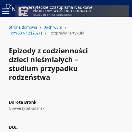
Uniwersyteckie Czasopisma Naukowe
Strona domowa
/
Archiwum
/
Tom 53 Nr 2 (2021)
/
Rozprawy i artykuły
Epizody z codzienności
dzieci nieśmiałych –
studium przypadku
rodzeństwa
Dorota Bronk
Uniwersytet Gdański
DOI: