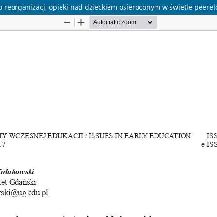
reorganizacji opieki nad dzieckiem osieroconym w świetle peer