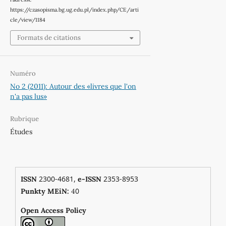
https://czasopisma.bg.ug.edu.pl/index.php/CE/arti
cle/view/1184
Formats de citations
Numéro
No 2 (2011): Autour des «livres que l'on
n'a pas lus»
Rubrique
Études
2300-4681,
2353-8953
ISSN
e-ISSN
0
Punkty MEiN:
4
Open Access Policy