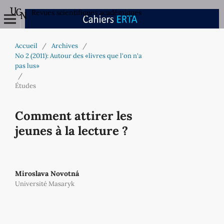
Revues scientifiques académiques
Accueil
/
Archives
/
No 2 (2011): Autour des «livres que l'on n'a
pas lus»
/
Études
Comment attirer les
jeunes à la lecture ?
Miroslava Novotná
Université Masaryk