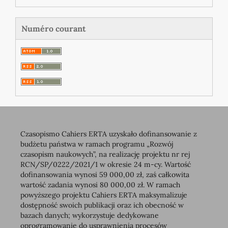
Numéro courant
Czasopismo Cahiers ERTA uzyskało dofinansowanie z
budżetu państwa w ramach programu „Rozwój
czasopism naukowych”, na realizację projektu nr rej
RCN/SP/0222/2021/1 w okresie 24 m-cy. Wartość
dofinansowania wynosi 59 000,00 zł, zaś całkowita
wartość zadania wynosi 80 000,00 zł. W ramach
powyższego projektu Cahiers ERTA maksymalizuje
dostępność swoich publikacji oraz ich obecność w
bazach danych; wykorzystuje dedykowane
oprogramowanie do usprawnienia procesów