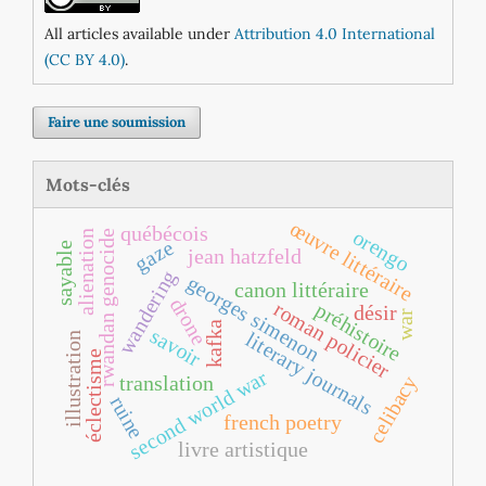
All articles available under
Attribution 4.0 International
(CC BY 4.0)
.
Faire une soumission
Mots-clés
œuvre littéraire
québécois
orengo
alienation
rwandan genocide
gaze
sayable
jean hatzfeld
wandering
georges simenon
canon littéraire
drone
roman policier
préhistoire
désir
war
kafka
savoir
literary journals
illustration
éclectisme
second world war
translation
celibacy
ruine
french poetry
livre artistique