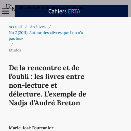
Revues scientifiques académiques
Accueil
/
Archives
/
No 2 (2011): Autour des «livres que l'on n'a
pas lus»
/
Études
De la rencontre et de
l’oubli : les livres entre
non-lecture et
délecture. L’exemple de
Nadja d’André Breton
Marie-José Fourtanier