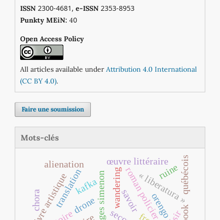
2300-4681,
2353-8953
ISSN
e-ISSN
0
Punkty MEiN:
4
Open Access Policy
All articles available under
Attribution 4.0 International
(CC BY 4.0)
.
Faire une soumission
Mots-clés
québécois
œuvre littéraire
alienation
ruine
roman policier
translation
wandering
« liberatura »
georges simenon
livre artistique
kafka
savoir
chora
orengo
drone
book
désir