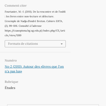
Comment citer
Fourtanier, M.-J. (2011). De la rencontre et de l’oubli
: les livres entre non-lecture et délecture.
L’exemple de Nadja d’André Breton.
Cahiers ERTA
,
(2), 99–106. Consulté à l’adresse
https://czasopisma.bg.ug.edu.pl/index.php/CE/arti
cle/view/1189
Formats de citations
Numéro
No 2 (2011): Autour des «livres que l'on
n'a pas lus»
Rubrique
Études