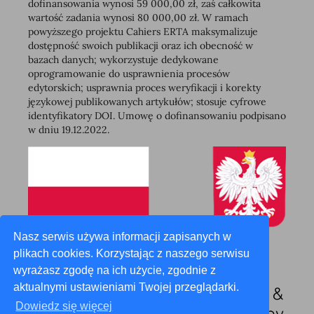
dofinansowania wynosi 59 000,00 zł, zaś całkowita
wartość zadania wynosi 80 000,00 zł. W ramach
powyższego projektu Cahiers ERTA maksymalizuje
dostępność swoich publikacji oraz ich obecność w
bazach danych; wykorzystuje dedykowane
oprogramowanie do usprawnienia procesów
edytorskich; usprawnia proces weryfikacji i korekty
językowej publikowanych artykułów; stosuje cyfrowe
identyfikatory DOI. Umowę o dofinansowaniu podpisano
w dniu 19.12.2022.
Nasz serwis używa informacji zapisanych w
plikach cookies. Korzystając z naszego serwisu
wyrażasz zgodę na ich użycie, zgodnie z
aktualnymi ustawieniami Twojej przeglądarki.
Dowiedz się więcej