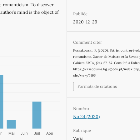
the romanticism. To discover
author’s mind is the object of
Publiée
2020-12-29
Comment citer
Kossakowski, P. (2020). Patrie, contre­révol
romantisme. Xavier de Maistre et la Savoie
Cahiers ERTA
, (24), 67–87. Consulté à l’adr
https://czasopisma.bg.ug.edu.pl/index.php
cle/view/5196
Formats de citations
Numéro
No 24 (2020)
Rubrique
Varia