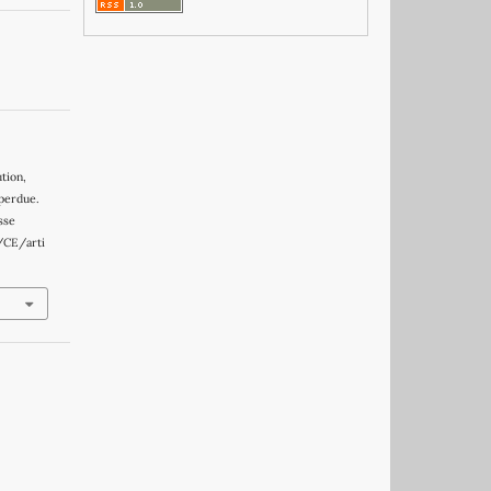
ution,
 perdue.
esse
/CE/arti