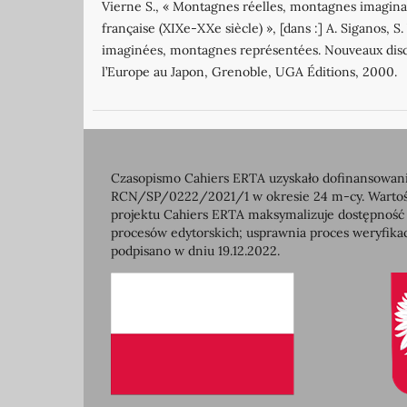
Vierne S., « Montagnes réelles, montagnes imaginair
française (XIXe‐XXe siècle) », [dans :] A. Siganos, S
imaginées, montagnes représentées. Nouveaux disc
l’Europe au Japon, Grenoble, UGA Éditions, 2000.
Czasopismo Cahiers ERTA uzyskało dofinansowanie
RCN/SP/0222/2021/1 w okresie 24 m-cy. Wartość 
projektu Cahiers ERTA maksymalizuje dostępność
procesów edytorskich; usprawnia proces weryfikac
podpisano w dniu 19.12.2022.