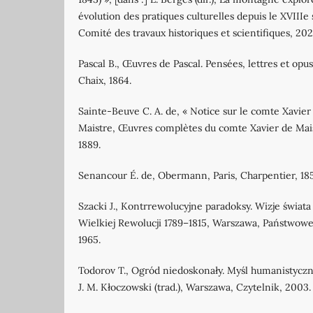
évolution des pratiques culturelles depuis le XVIIIe s
Comité des travaux historiques et scientifiques, 202
Pascal B., Œuvres de Pascal. Pensées, lettres et opu
Chaix, 1864.
Sainte‐Beuve C. A. de, « Notice sur le comte Xavier 
Maistre, Œuvres complètes du comte Xavier de Maist
1889.
Senancour É. de, Obermann, Paris, Charpentier, 18
Szacki J., Kontrrewolucyjne paradoksy. Wizje świat
Wielkiej Rewolucji 1789–1815, Warszawa, Państw
1965.
Todorov T., Ogród niedoskonały. Myśl humanistyczn
J. M. Kłoczowski (trad.), Warszawa, Czytelnik, 2003.