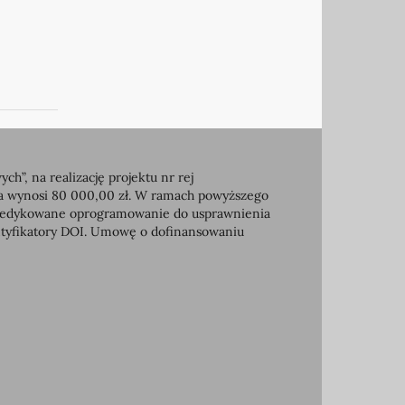
, na realizację projektu nr rej
ia wynosi 80 000,00 zł. W ramach powyższego
e dedykowane oprogramowanie do usprawnienia
entyfikatory DOI. Umowę o dofinansowaniu