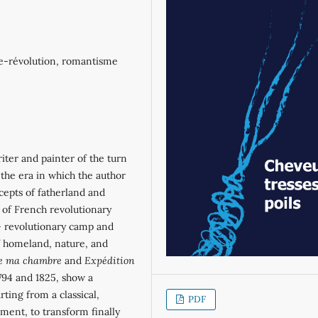
tre‐révolution, romantisme
iter and painter of the turn
 the era in which the author
ncepts of fatherland and
n of French revolutionary
‐ revolutionary camp and
f homeland, nature, and
de ma chambre
and
Expédition
794 and 1825, show a
rting from a classical,
PDF
ment, to transform finally