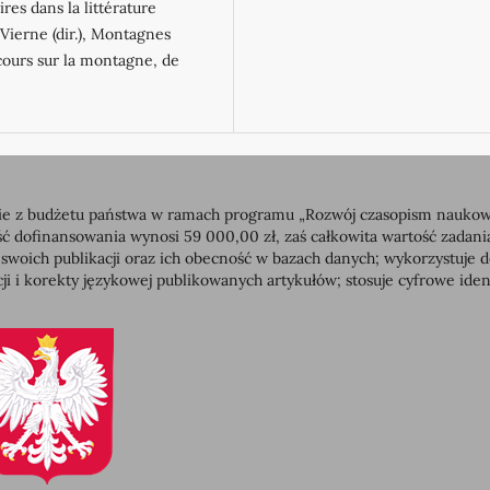
es dans la littérature
. Vierne (dir.), Montagnes
ours sur la montagne, de
 z budżetu państwa w ramach programu „Rozwój czasopism naukowych”
dofinansowania wynosi 59 000,00 zł, zaś całkowita wartość zadan
 swoich publikacji oraz ich obecność w bazach danych; wykorzystuj
ji i korekty językowej publikowanych artykułów; stosuje cyfrowe id