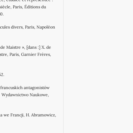
iècle, Paris, Éditions du
0.
scules divers, Paris, Napoléon
de Maistre », [dans :] X. de
re, Paris, Garnier Frères,
52.
a francuskich antagonistów
owe Wydawnictwo Naukowe,
a we Francji, H. Abramowicz,