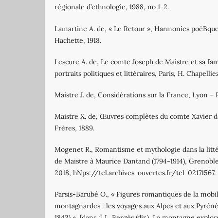
régionale d’ethnologie, 1988, no 1‐2.
Lamartine A. de, « Le Retour », Harmonies poéBques 
Hachette, 1918.
Lescure A. de, Le comte Joseph de Maistre et sa fam
portraits politiques et littéraires, Paris, H. Chapellie
Maistre J. de, Considérations sur la France, Lyon – 
Maistre X. de, Œuvres complètes du comte Xavier de
Frères, 1889.
Mogenet R., Romantisme et mythologie dans la litté
de Maistre à Maurice Dantand (1794‐1914), Grenoble
2018, hNps://tel.archives‐ouvertes.fr/tel‐02171567.
Parsis‐Barubé O., « Figures romantiques de la mobil
montagnardes : les voyages aux Alpes et aux Pyréné
1843) », [dans :] L. Bergès (dir.), La montagne explo