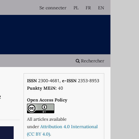
Se connecter
PL
FR
EN
Rechercher
2300-4681,
2353-8953
ISSN
e-ISSN
0
Punkty MEiN:
4
e
Open Access Policy
All articles available
under
Attribution 4.0 International
(CC BY 4.0)
.