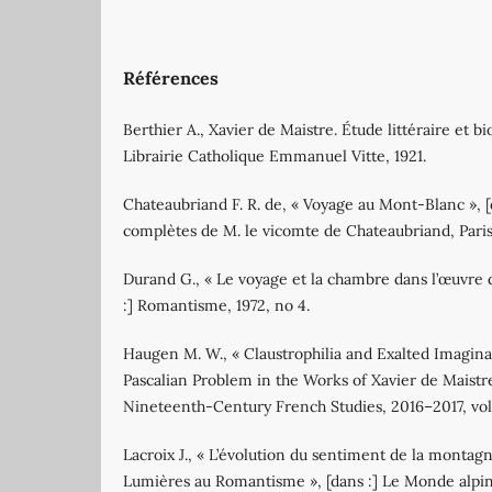
Références
Berthier A., Xavier de Maistre. Étude littéraire et b
Librairie Catholique Emmanuel Vitte, 1921.
Chateaubriand F. R. de, « Voyage au Mont‐Blanc », 
complètes de M. le vicomte de Chateaubriand, Paris, 
Durand G., « Le voyage et la chambre dans l’œuvre d
:] Romantisme, 1972, no 4.
Haugen M. W., « Claustrophilia and Exalted Imaginat
Pascalian Problem in the Works of Xavier de Maistre
Nineteenth‐Century French Studies, 2016–2017, vol.
Lacroix J., « L’évolution du sentiment de la montagne
Lumières au Romantisme », [dans :] Le Monde alpin