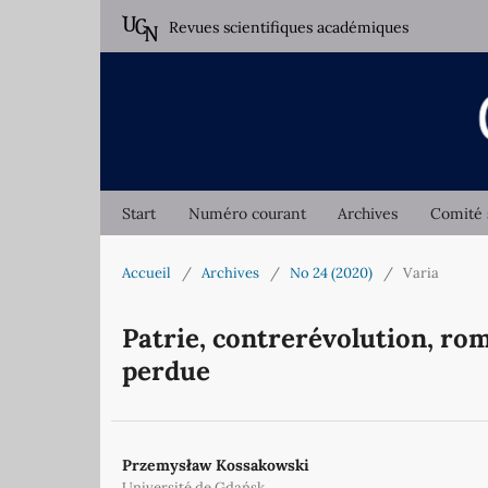
Revues scientifiques académiques
Start
Numéro courant
Archives
Comité 
Accueil
/
Archives
/
No 24 (2020)
/
Varia
Patrie, contre­révolution, ro
perdue
Przemysław Kossakowski
Université de Gdańsk