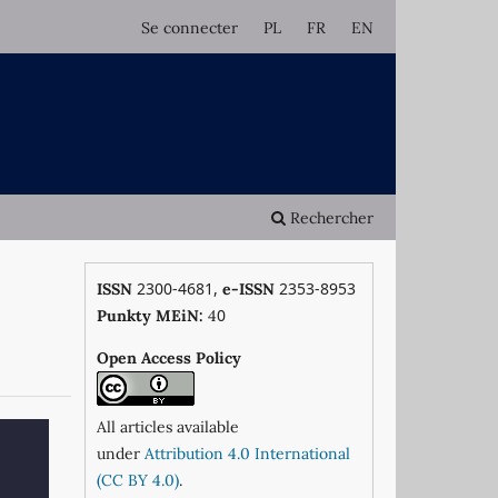
Se connecter
PL
FR
EN
Rechercher
2300-4681,
2353-8953
ISSN
e-ISSN
0
Punkty MEiN:
4
Open Access Policy
All articles available
under
Attribution 4.0 International
(CC BY 4.0)
.