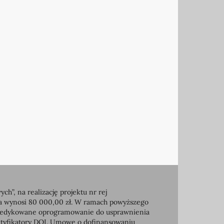
, na realizację projektu nr rej
ia wynosi 80 000,00 zł. W ramach powyższego
e dedykowane oprogramowanie do usprawnienia
entyfikatory DOI. Umowę o dofinansowaniu