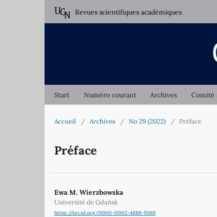
Revues scientifiques académiques
Start
Numéro courant
Archives
Comité 
Accueil
/
Archives
/
No 29 (2022)
/
Préface
Préface
Ewa M. Wierzbowska
Université de Gdańsk
https://orcid.org/0000-0002-4888-9369