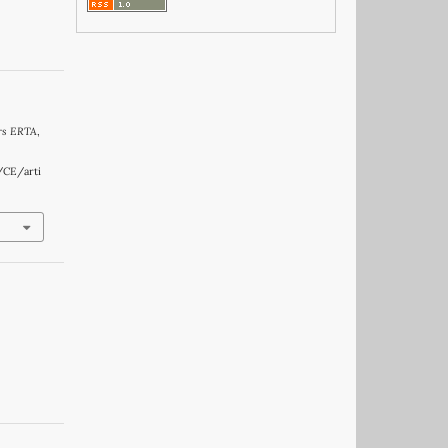
rs ERTA
,
/CE/arti