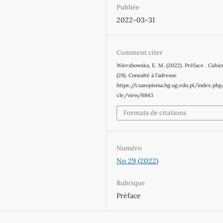
Publiée
2022-03-31
Comment citer
Wierzbowska, E. M. (2022). Préface .
Cahie
(29). Consulté à l’adresse
https://czasopisma.bg.ug.edu.pl/index.php
cle/view/6843
Formats de citations
Numéro
No 29 (2022)
Rubrique
Préface