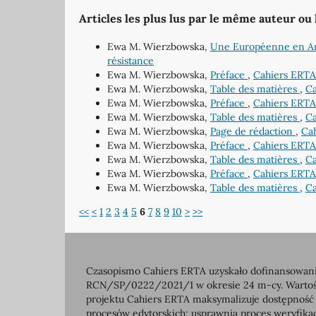
Articles les plus lus par le même auteur ou
Ewa M. Wierzbowska,
Une Européenne en Amé
résistance
Ewa M. Wierzbowska,
Préface
,
Cahiers ERTA:
Ewa M. Wierzbowska,
Table des matières
,
Ca
Ewa M. Wierzbowska,
Préface
,
Cahiers ERTA
Ewa M. Wierzbowska,
Table des matières
,
Ca
Ewa M. Wierzbowska,
Page de rédaction
,
Cah
Ewa M. Wierzbowska,
Préface
,
Cahiers ERTA
Ewa M. Wierzbowska,
Table des matières
,
Ca
Ewa M. Wierzbowska,
Préface
,
Cahiers ERTA
Ewa M. Wierzbowska,
Table des matières
,
Ca
<<
<
1
2
3
4
5
6
7
8
9
10
>
>>
Czasopismo Cahiers ERTA uzyskało dofinansowanie
RCN/SP/0222/2021/1 w okresie 24 m-cy. Wartość 
projektu Cahiers ERTA maksymalizuje dostępność
procesów edytorskich; usprawnia proces weryfikac