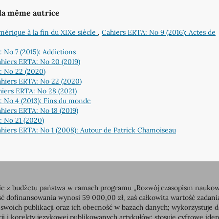
 la même autrice
rique à la fin du XIXe siècle
,
Cahiers ERTA: No 9 (2016): Actes de
 No 7 (2015): Addictions
hiers ERTA: No 20 (2019)
: No 22 (2020)
hiers ERTA: No 22 (2020)
iers ERTA: No 28 (2021)
: No 4 (2013): Fins du monde
hiers ERTA: No 18 (2019)
: No 21 (2020)
hiers ERTA: No 1 (2008): Autour de Patrick Chamoiseau
 z budżetu państwa w ramach programu „Rozwój czasopism naukowych”
dofinansowania wynosi 59 000,00 zł, zaś całkowita wartość zadan
 swoich publikacji oraz ich obecność w bazach danych; wykorzystuj
ji i korekty językowej publikowanych artykułów; stosuje cyfrowe id