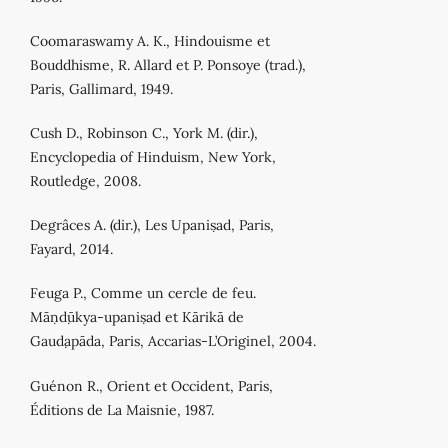
Coomaraswamy A. K., Hindouisme et
Bouddhisme, R. Allard et P. Ponsoye (trad.),
Paris, Gallimard, 1949.
Cush D., Robinson C., York M. (dir.),
Encyclopedia of Hinduism, New York,
Routledge, 2008.
Degrâces A. (dir.), Les Upaniṣad, Paris,
Fayard, 2014.
Feuga P., Comme un cercle de feu.
Māṇḍūkya-upaniṣad et Kārikā de
Gauḍapāda, Paris, Accarias-L’Originel, 2004.
Guénon R., Orient et Occident, Paris,
Éditions de La Maisnie, 1987.