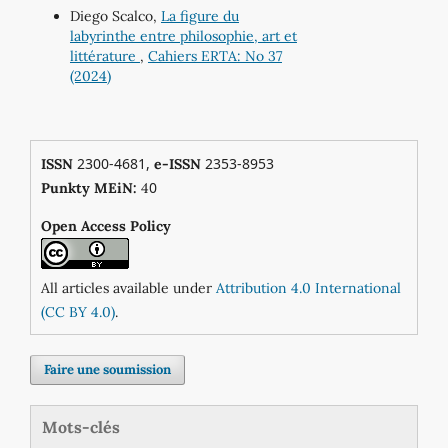
Diego Scalco,
La figure du
labyrinthe entre philosophie, art et
littérature
,
Cahiers ERTA: No 37
(2024)
2300-4681,
2353-8953
ISSN
e-ISSN
0
Punkty MEiN:
4
Open Access Policy
All articles available under
Attribution 4.0 International
(CC BY 4.0)
.
Faire une soumission
Mots-clés