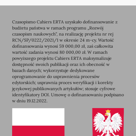
Czasopismo Cahiers ERTA uzyskało dofinansowanie z
budżetu państwa w ramach programu „Rozwój
czasopism naukowych”, na realizację projektu nr rej
RCN/SP/0222/2021/1 w okresie 24 m-cy. Wartość
dofinansowania wynosi 59 000,00 zł, zaś całkowita
wartość zadania wynosi 80 000,00 zł. W ramach
powyższego projektu Cahiers ERTA maksymalizuje
dostępność swoich publikacji oraz ich obecność w
bazach danych; wykorzystuje dedykowane
oprogramowanie do usprawnienia procesów
edytorskich; usprawnia proces weryfikacji i korekty
językowej publikowanych artykułów; stosuje cyfrowe
identyfikatory DOI. Umowę o dofinansowaniu podpisano
w dniu 19.12.2022.