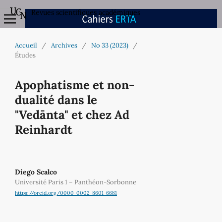
Revues scientifiques académiques
Accueil
/
Archives
/
No 33 (2023)
/
Études
Apophatisme et non-
dualité dans le
"Vedānta" et chez Ad
Reinhardt
Diego Scalco
Université Paris 1 – Panthéon-Sorbonne
https://orcid.org/0000-0002-8601-6681