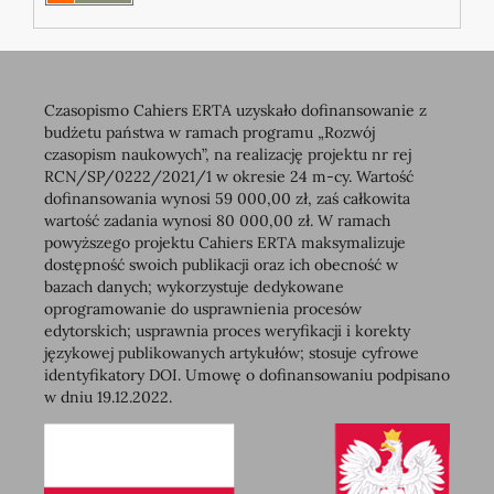
Czasopismo Cahiers ERTA uzyskało dofinansowanie z
budżetu państwa w ramach programu „Rozwój
czasopism naukowych”, na realizację projektu nr rej
RCN/SP/0222/2021/1 w okresie 24 m-cy. Wartość
dofinansowania wynosi 59 000,00 zł, zaś całkowita
wartość zadania wynosi 80 000,00 zł. W ramach
powyższego projektu Cahiers ERTA maksymalizuje
dostępność swoich publikacji oraz ich obecność w
bazach danych; wykorzystuje dedykowane
oprogramowanie do usprawnienia procesów
edytorskich; usprawnia proces weryfikacji i korekty
językowej publikowanych artykułów; stosuje cyfrowe
identyfikatory DOI. Umowę o dofinansowaniu podpisano
w dniu 19.12.2022.