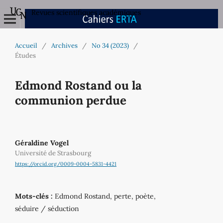
Revues scientifiques académiques
Accueil
/
Archives
/
No 34 (2023)
/
Études
Edmond Rostand ou la
communion perdue
Géraldine Vogel
Université de Strasbourg
https://orcid.org/0009-0004-5831-4421
Mots-clés :
Edmond Rostand, perte, poète,
séduire / séduction