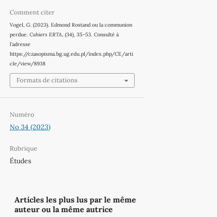
Comment citer
Vogel, G. (2023). Edmond Rostand ou la communion
perdue.
Cahiers ERTA
, (34), 35–53. Consulté à
l’adresse
https://czasopisma.bg.ug.edu.pl/index.php/CE/arti
cle/view/8938
Formats de citations
Numéro
No 34 (2023)
Rubrique
Études
Articles les plus lus par le même
auteur ou la même autrice