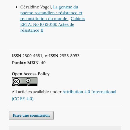
Géraldine Vogel,
La genèse du
poème rostandien : résistance et
reconstitution du monde
,
Cahiers
ERTA: No 10 (2016): Actes de
résistance II
2300-4681,
2353-8953
ISSN
e-ISSN
0
Punkty MEiN:
4
Open Access Policy
All articles available under
Attribution 4.0 International
(CC BY 4.0)
.
Faire une soumission