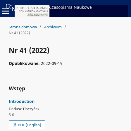
Uniwersyteckie Czasopisma Naukowe
Strona domowa
/
Archiwum
/
Nr 41 (2022)
Nr 41 (2022)
Opublikowane:
2022-09-19
Wstęp
Introduction
Dariusz Tłoczyński
5-6
PDF (English)