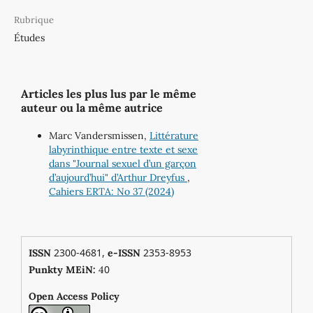
Rubrique
Études
Articles les plus lus par le même
auteur ou la même autrice
Marc Vandersmissen,
Littérature
labyrinthique entre texte et sexe
dans "Journal sexuel d’un garçon
d’aujourd’hui" d’Arthur Dreyfus
,
Cahiers ERTA: No 37 (2024)
2300-4681,
2353-8953
ISSN
e-ISSN
0
Punkty MEiN:
4
Open Access Policy