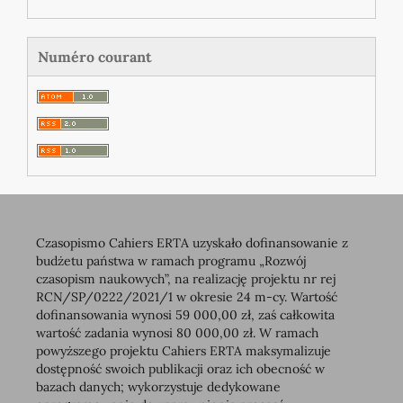
Numéro courant
Czasopismo Cahiers ERTA uzyskało dofinansowanie z
budżetu państwa w ramach programu „Rozwój
czasopism naukowych”, na realizację projektu nr rej
RCN/SP/0222/2021/1 w okresie 24 m-cy. Wartość
dofinansowania wynosi 59 000,00 zł, zaś całkowita
wartość zadania wynosi 80 000,00 zł. W ramach
powyższego projektu Cahiers ERTA maksymalizuje
dostępność swoich publikacji oraz ich obecność w
bazach danych; wykorzystuje dedykowane