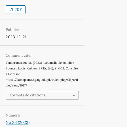
PDF
Publiée
2023-12-21
Comment citer
Vandersmissen, M. (2023). L’anomalie de soi chez
Édouard Louis.
Cahiers ERTA
, (36), 81–103. Consulté
à l’adresse
https://czasopisma.bg.ug.edu.pl/index.php/CE/arti
cle/view/10177
Formats de citations
Numéro
No 36 (2023)