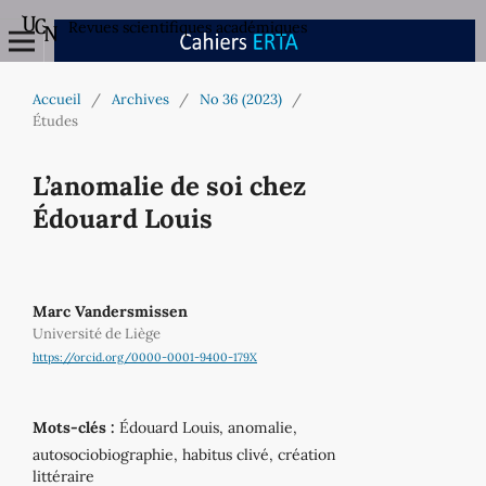
Revues scientifiques académiques
Accueil
/
Archives
/
No 36 (2023)
/
Études
L’anomalie de soi chez
Édouard Louis
Marc Vandersmissen
Université de Liège
https://orcid.org/0000-0001-9400-179X
Mots-clés :
Édouard Louis, anomalie,
autosociobiographie, habitus clivé, création
littéraire