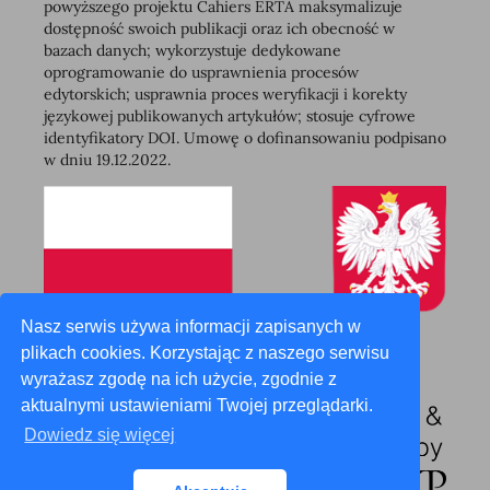
powyższego projektu Cahiers ERTA maksymalizuje
dostępność swoich publikacji oraz ich obecność w
bazach danych; wykorzystuje dedykowane
oprogramowanie do usprawnienia procesów
edytorskich; usprawnia proces weryfikacji i korekty
językowej publikowanych artykułów; stosuje cyfrowe
identyfikatory DOI. Umowę o dofinansowaniu podpisano
w dniu 19.12.2022.
Nasz serwis używa informacji zapisanych w
plikach cookies. Korzystając z naszego serwisu
wyrażasz zgodę na ich użycie, zgodnie z
aktualnymi ustawieniami Twojej przeglądarki.
Dowiedz się więcej