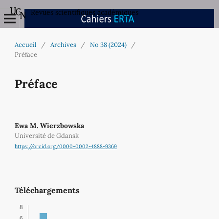
Revues scientifiques académiques
Accueil
/
Archives
/
No 38 (2024)
/
Préface
Préface
Ewa M. Wierzbowska
Université de Gdansk
https://orcid.org/0000-0002-4888-9369
Téléchargements