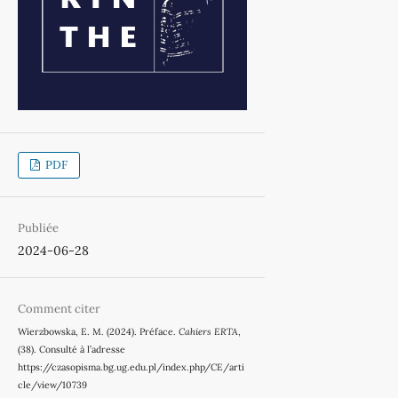
PDF
Publiée
2024-06-28
Comment citer
Wierzbowska, E. M. (2024). Préface.
Cahiers ERTA
,
(38). Consulté à l’adresse
https://czasopisma.bg.ug.edu.pl/index.php/CE/arti
cle/view/10739