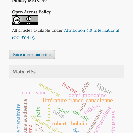
0
Punkty MEiN:
4
Open Access Policy
All articles available under
Attribution 4.0 International
(CC BY 4.0)
.
Faire une soumission
Mots-clés
eirôn
femme
mémoires
Égypte
courtisane
demi-mondaine
littérature franco‐canadienne
littérature acadienne
aids
tolkien
espace transitoire
doubles
souci
mythocritique
paix
environnement
chronic
ruins
consciousness
discourse of resistance
roberto bolaño