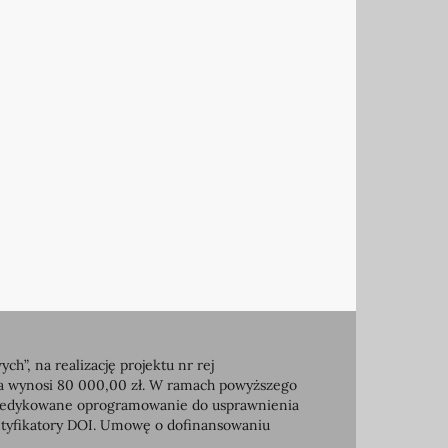
, na realizację projektu nr rej
ia wynosi 80 000,00 zł. W ramach powyższego
e dedykowane oprogramowanie do usprawnienia
entyfikatory DOI. Umowę o dofinansowaniu