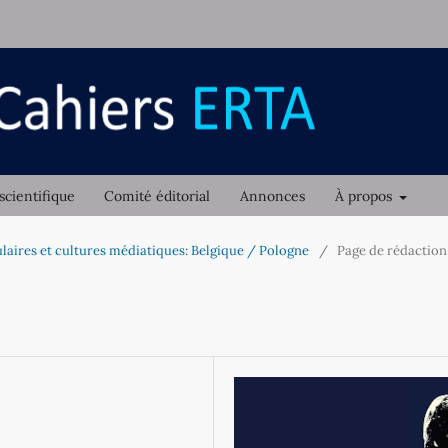
scientifique
Comité éditorial
Annonces
À propos
ulaires et cultures médiatiques: Belgique / Pologne
/
Page de rédaction