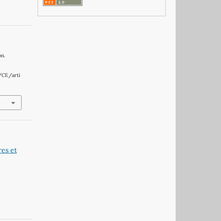
on.
/CE/arti
res et
/