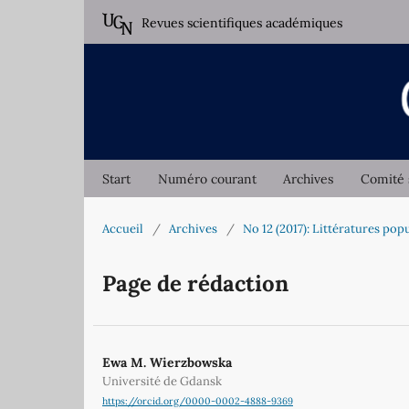
Revues scientifiques académiques
Start
Numéro courant
Archives
Comité 
Accueil
/
Archives
/
No 12 (2017): Littératures pop
Page de rédaction
Ewa M. Wierzbowska
Université de Gdansk
https://orcid.org/0000-0002-4888-9369