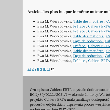
Articles les plus lus par le même auteur ou
Ewa M. Wierzbowska,
Table des matières
,
Ca
Ewa M. Wierzbowska,
Préface
,
Cahiers ERTA
Ewa M. Wierzbowska,
Préface
,
Cahiers ERTA
Ewa M. Wierzbowska,
Table des matières
,
Ca
Ewa M. Wierzbowska,
Page de rédaction
,
Cah
Ewa M. Wierzbowska,
Préface
,
Cahiers ERTA
Ewa M. Wierzbowska,
Table des matières
,
Ca
Ewa M. Wierzbowska,
Page de rédaction
,
Cah
Ewa M. Wierzbowska,
Préface
,
Cahiers ERTA
<<
<
7
8
9
10
11
12
Czasopismo Cahiers ERTA uzyskało dofinansowanie
RCN/SP/0222/2021/1 w okresie 24 m-cy. Wartość 
projektu Cahiers ERTA maksymalizuje dostępność
procesów edytorskich; usprawnia proces weryfikac
podpisano w dniu 19.12.2022.