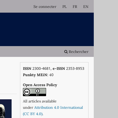
Se connecter
PL
FR
EN
Rechercher
2300-4681,
2353-8953
ISSN
e-ISSN
0
Punkty MEiN:
4
Open Access Policy
All articles available
under
Attribution 4.0 International
(CC BY 4.0)
.