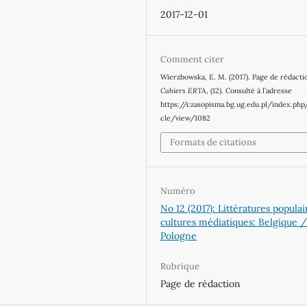
2017-12-01
Comment citer
Wierzbowska, E. M. (2017). Page de rédacti
Cahiers ERTA
, (12). Consulté à l’adresse
https://czasopisma.bg.ug.edu.pl/index.php
cle/view/1082
Formats de citations
Numéro
No 12 (2017): Littératures populai
cultures médiatiques: Belgique 
Pologne
Rubrique
Page de rédaction