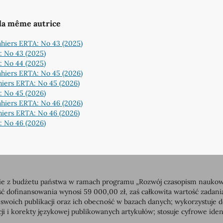
 la même autrice
hiers ERTA: No 43 (2025)
: No 43 (2025)
: No 44 (2025)
hiers ERTA: No 45 (2026)
iers ERTA: No 45 (2026)
: No 45 (2026)
hiers ERTA: No 46 (2026)
iers ERTA: No 46 (2026)
: No 46 (2026)
 z budżetu państwa w ramach programu „Rozwój czasopism naukowych”
dofinansowania wynosi 59 000,00 zł, zaś całkowita wartość zadan
 swoich publikacji oraz ich obecność w bazach danych; wykorzystuj
ji i korekty językowej publikowanych artykułów; stosuje cyfrowe id