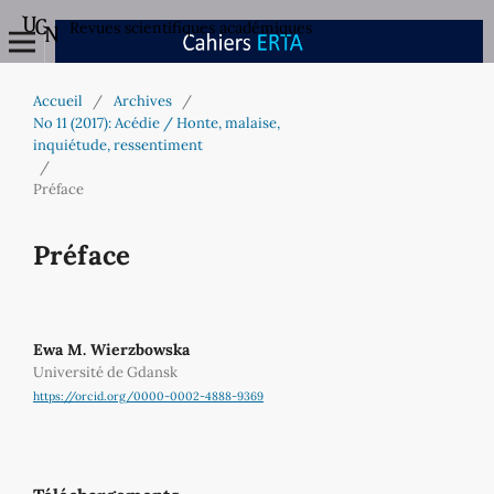
Revues scientifiques académiques
Accueil
/
Archives
/
No 11 (2017): Acédie / Honte, malaise,
inquiétude, ressentiment
/
Préface
Préface
Ewa M. Wierzbowska
Université de Gdansk
https://orcid.org/0000-0002-4888-9369