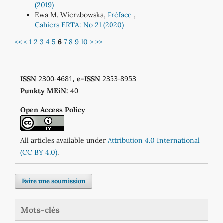
(2019)
Ewa M. Wierzbowska,
Préface
,
Cahiers ERTA: No 21 (2020)
<<
<
1
2
3
4
5
6
7
8
9
10
>
>>
2300-4681,
2353-8953
ISSN
e-ISSN
0
Punkty MEiN:
4
Open Access Policy
All articles available under
Attribution 4.0 International
(CC BY 4.0)
.
Faire une soumission
Mots-clés