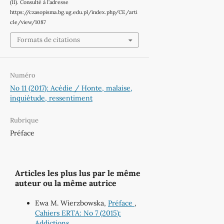
(11). Consulté à l’adresse
https://czasopisma.bg.ug.edu.pl/index.php/CE/arti
cle/view/1087
Formats de citations
Numéro
No 11 (2017): Acédie / Honte, malaise,
inquiétude, ressentiment
Rubrique
Préface
Articles les plus lus par le même
auteur ou la même autrice
Ewa M. Wierzbowska,
Préface
,
Cahiers ERTA: No 7 (2015):
Addictions