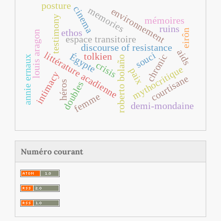
posture
cinema
memories
environnement
testimony
mémoires
ruins
eirôn
ethos
louis aragon
espace transitoire
discourse of resistance
aids
littérature acadienne
souci
tolkien
Égypte
chronic
annie ernaux
roberto bolaño
crisis
mythocritique
paix
intimacy
courtisane
héros
doubles
femme
demi-mondaine
Numéro courant