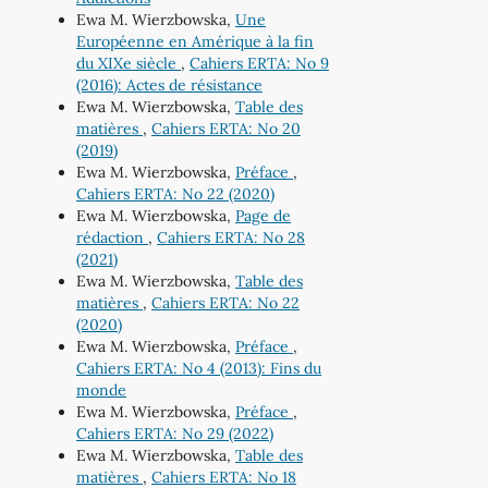
Ewa M. Wierzbowska,
Une
Européenne en Amérique à la fin
du XIXe siècle
,
Cahiers ERTA: No 9
(2016): Actes de résistance
Ewa M. Wierzbowska,
Table des
matières
,
Cahiers ERTA: No 20
(2019)
Ewa M. Wierzbowska,
Préface
,
Cahiers ERTA: No 22 (2020)
Ewa M. Wierzbowska,
Page de
rédaction
,
Cahiers ERTA: No 28
(2021)
Ewa M. Wierzbowska,
Table des
matières
,
Cahiers ERTA: No 22
(2020)
Ewa M. Wierzbowska,
Préface
,
Cahiers ERTA: No 4 (2013): Fins du
monde
Ewa M. Wierzbowska,
Préface
,
Cahiers ERTA: No 29 (2022)
Ewa M. Wierzbowska,
Table des
matières
,
Cahiers ERTA: No 18