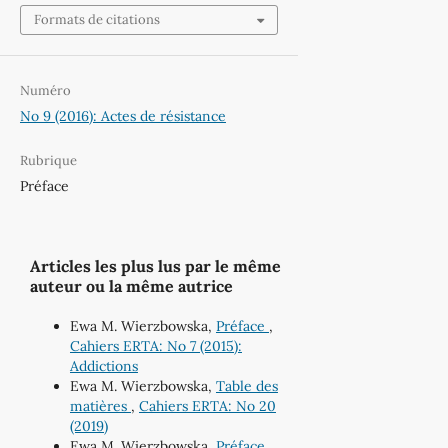
Formats de citations
Numéro
No 9 (2016): Actes de résistance
Rubrique
Préface
Articles les plus lus par le même
auteur ou la même autrice
Ewa M. Wierzbowska,
Préface
,
Cahiers ERTA: No 7 (2015):
Addictions
Ewa M. Wierzbowska,
Table des
matières
,
Cahiers ERTA: No 20
(2019)
Ewa M. Wierzbowska,
Préface
,