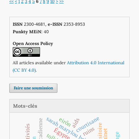
<<
<
1
2
3
4
5
6
7
8
9
10
>
>>
2300-4681,
2353-8953
ISSN
e-ISSN
0
Punkty MEiN:
4
Open Access Policy
All articles available under
Attribution 4.0 International
(CC BY 4.0)
.
Faire une soumission
Mots-clés
courtisane
sarah marylou brideau
eirôn
aids
ruins
Égypte