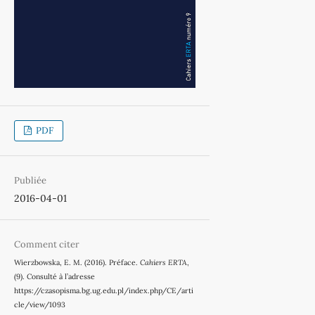
PDF
Publiée
2016-04-01
Comment citer
Wierzbowska, E. M. (2016). Préface.
Cahiers ERTA
,
(9). Consulté à l’adresse
https://czasopisma.bg.ug.edu.pl/index.php/CE/arti
cle/view/1093