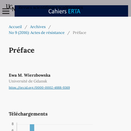
Revues scientifiques académiques
Accueil
/
Archives
/
No 9 (2016): Actes de résistance
/
Préface
Préface
Ewa M. Wierzbowska
Université de Gdansk
https://orcid.org/0000-0002-4888-9369
Téléchargements