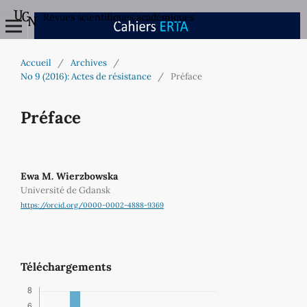
Revues scientifiques académiques
Accueil
/
Archives
/
No 9 (2016): Actes de résistance
/
Préface
Préface
Ewa M. Wierzbowska
Université de Gdansk
https://orcid.org/0000-0002-4888-9369
Téléchargements