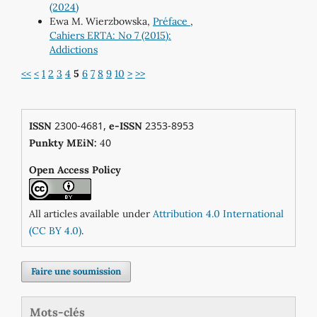
(2024)
Ewa M. Wierzbowska,
Préface
,
Cahiers ERTA: No 7 (2015):
Addictions
<<
<
1
2
3
4
5
6
7
8
9
10
>
>>
2300-4681,
2353-8953
ISSN
e-ISSN
0
Punkty MEiN:
4
Open Access Policy
All articles available under
Attribution 4.0 International
(CC BY 4.0)
.
Faire une soumission
Mots-clés