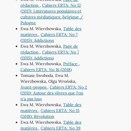
rédaction
,
Cahiers ERTA: No 12
(2017): Littératures populaires et
cultures médiatiques: Belgique /
Pologne
Ewa M. Wierzbowska,
Table des
matières
,
Cahiers ERTA: No 7
(2015): Addictions
Ewa M. Wierzbowska,
Page de
rédaction
,
Cahiers ERTA: No 7
(2015): Addictions
Ewa M. Wierzbowska,
Préface
,
Cahiers ERTA: No 16 (2018)
Tomasz Swoboda, Ewa M.
Wierzbowska, Olga Wrońska,
Avant-propos
,
Cahiers ERTA: No 2
(2011): Autour des «livres que l'on
n'a pas lus»
Ewa M. Wierzbowska,
Table des
matières
,
Cahiers ERTA: No 15
(2018): Révolution
Ewa M. Wierzbowska,
Table des
matières
,
Cahiers ERTA: No 39