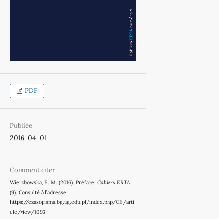
PDF
Publiée
2016-04-01
Comment citer
Wierzbowska, E. M. (2016). Préface.
Cahiers ERTA
,
(9). Consulté à l’adresse
https://czasopisma.bg.ug.edu.pl/index.php/CE/arti
cle/view/1093