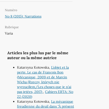
Numéro
No 8 (2015): Narrations
Rubrique
Varia
Articles les plus lus par le même
auteur ou la même autrice
Katarzyna Kotowska,
L’objet et la
perte. Le cas de François Bon
(Mécanique, 2001) et de Marcin
Wicha (Rzeczy, których nie
wyrzuciłem/Les choses que je n’ai
pas jetées, 2017)
,
Cahiers ERTA: No
22 (2020)
Katarzyna Kotowska,
La mécanique
freudienne du deuil dans "À présent