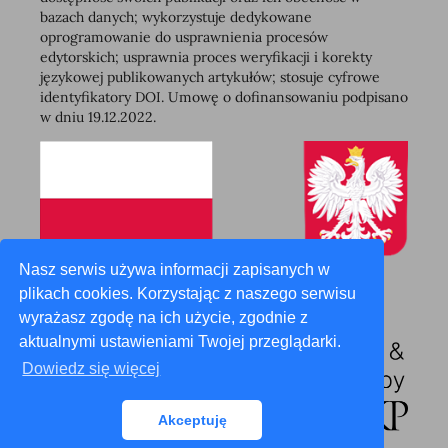
bazach danych; wykorzystuje dedykowane
oprogramowanie do usprawnienia procesów
edytorskich; usprawnia proces weryfikacji i korekty
językowej publikowanych artykułów; stosuje cyfrowe
identyfikatory DOI. Umowę o dofinansowaniu podpisano
w dniu 19.12.2022.
Nasz serwis używa informacji zapisanych w
plikach cookies. Korzystając z naszego serwisu
wyrażasz zgodę na ich użycie, zgodnie z
aktualnymi ustawieniami Twojej przeglądarki.
Dowiedz się więcej
Akceptuję