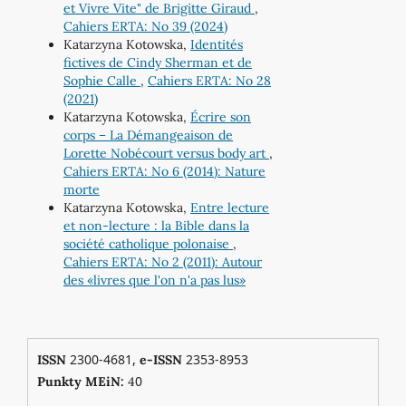
et Vivre Vite" de Brigitte Giraud
,
Cahiers ERTA: No 39 (2024)
Katarzyna Kotowska,
Identités
fictives de Cindy Sherman et de
Sophie Calle
,
Cahiers ERTA: No 28
(2021)
Katarzyna Kotowska,
Écrire son
corps – La Démangeaison de
Lorette Nobécourt versus body art
,
Cahiers ERTA: No 6 (2014): Nature
morte
Katarzyna Kotowska,
Entre lecture
et non-lecture : la Bible dans la
société catholique polonaise
,
Cahiers ERTA: No 2 (2011): Autour
des «livres que l'on n'a pas lus»
2300-4681,
2353-8953
ISSN
e-ISSN
0
Punkty MEiN:
4