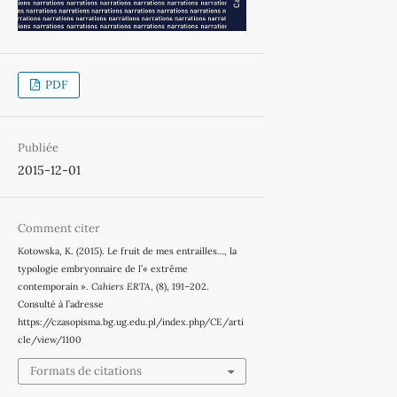
PDF
Publiée
2015-12-01
Comment citer
Kotowska, K. (2015). Le fruit de mes entrailles…, la
typologie embryonnaire de l’« extrême
contemporain ».
Cahiers ERTA
, (8), 191–202.
Consulté à l’adresse
https://czasopisma.bg.ug.edu.pl/index.php/CE/arti
cle/view/1100
Formats de citations