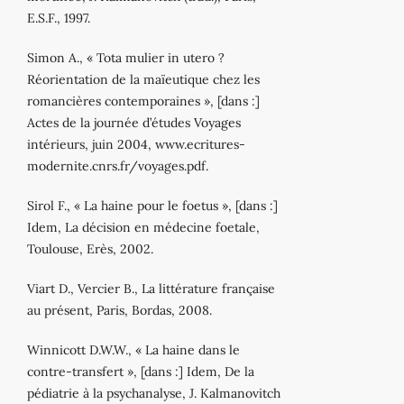
E.S.F., 1997.
Simon A., « Tota mulier in utero ?
Réorientation de la maïeutique chez les
romancières contemporaines », [dans :]
Actes de la journée d’études Voyages
intérieurs, juin 2004, www.ecritures‐
modernite.cnrs.fr/voyages.pdf.
Sirol F., « La haine pour le foetus », [dans :]
Idem, La décision en médecine foetale,
Toulouse, Erès, 2002.
Viart D., Vercier B., La littérature française
au présent, Paris, Bordas, 2008.
Winnicott D.W.W., « La haine dans le
contre‐transfert », [dans :] Idem, De la
pédiatrie à la psychanalyse, J. Kalmanovitch