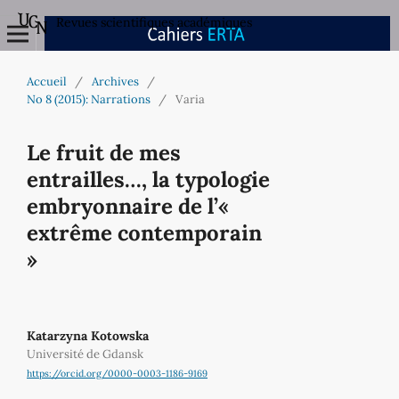
Revues scientifiques académiques
Accueil
/
Archives
/
No 8 (2015): Narrations
/
Varia
Le fruit de mes
entrailles…, la typologie
embryonnaire de l’«
extrême contemporain
»
Katarzyna Kotowska
Université de Gdansk
https://orcid.org/0000-0003-1186-9169