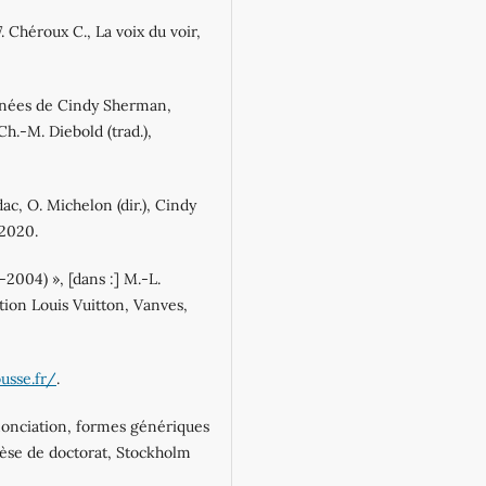
. Chéroux C., La voix du voir,
années de Cindy Sherman,
Ch.-M. Diebold (trad.),
ac, O. Michelon (dir.), Cindy
 2020.
2004) », [dans :] M.-L.
tion Louis Vuitton, Vanves,
usse.fr/
.
Énonciation, formes génériques
èse de doctorat, Stockholm