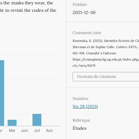
es the masks they wear, the
Publiée
te to revisit the codes of the
2021-12-30
Comment citer
Kotowska, K. (2021). Identités fictives de C
Sherman et de Sophie Calle.
Cahiers ERTA
,
162–194. Consulté à l’adresse
https://czasopisma.bg.ug.edu.pl/index.php
cle/view/6470
Formats de citations
Numéro
No 28 (2021)
Rubrique
Études