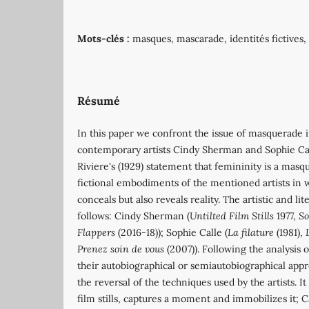
Mots-clés :
masques, mascarade, identités fictives
Résumé
In this paper we confront the issue of masquerade 
contemporary artists Cindy Sherman and Sophie Cal
Riviere's (1929) statement that femininity is a mas
fictional embodiments of the mentioned artists in 
conceals but also reveals reality. The artistic and l
follows: Cindy Sherman (
Untilted Film Stills
1977,
So
Flappers
(2016-18)); Sophie Calle (
La filature
(1981),
Prenez soin de vous
(2007)). Following the analysis of
their autobiographical or semiautobiographical app
the reversal of the techniques used by the artists. 
film stills, captures a moment and immobilizes it; Cal