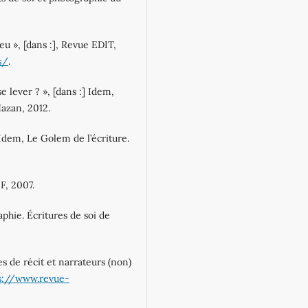
eu », [dans :], Revue EDIT,
s/
.
e lever ? », [dans :] Idem,
Hazan, 2012.
 Idem, Le Golem de l’écriture.
F, 2007.
aphie. Écritures de soi de
es de récit et narrateurs (non)
s://www.revue-