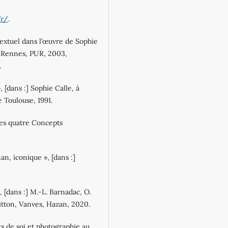
fr/
.
textuel dans l’œuvre de Sophie
re, Rennes, PUR, 2003,
.
, [dans :] Sophie Calle, à
 Toulouse, 1991.
 Les quatre Concepts
an, iconique », [dans :]
 [dans :] M.-L. Barnadac, O.
itton, Vanves, Hazan, 2020.
ts de soi et photographie au