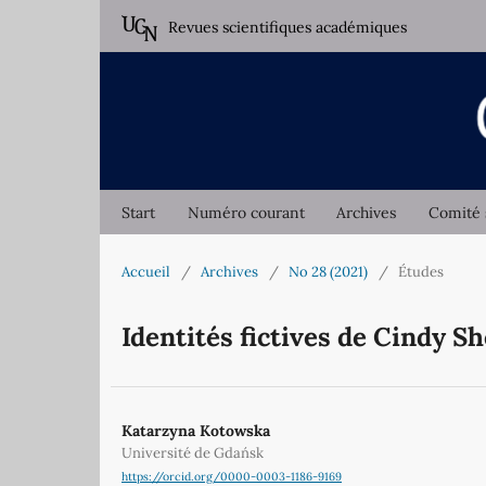
Revues scientifiques académiques
Start
Numéro courant
Archives
Comité 
Accueil
/
Archives
/
No 28 (2021)
/
Études
Identités fictives de Cindy S
Katarzyna Kotowska
Université de Gdańsk
https://orcid.org/0000-0003-1186-9169