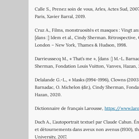
Calle S., Prenez soin de vous, Arles, Actes Sud, 2007
Paris, Xavier Barral, 2019.
Cruz A., Films, monstruosités et masques : Vingt 
[dans :] Idem et al., Cindy Sherman. Rétrospective, 
London – New York, Thames & Hudson, 1998.
Darrieussecq M., « That’s me », [dans :] M.-L. Barnad
Sherman, Fondation Louis Vuitton, Vanves, Hazan,
Delalande G.-L., « Masks (1994-1996), Clowns (2003-
Barnadac, O. Michelon (dir.), Cindy Sherman, Fonda
Hazan, 2020.
Dictionnaire de français Larousse,
https://www.laro
Duch A., L’autoportrait textuel par Claude Cahun. 
et détournements dans aveux non avenus (1930), th
University, 2017.