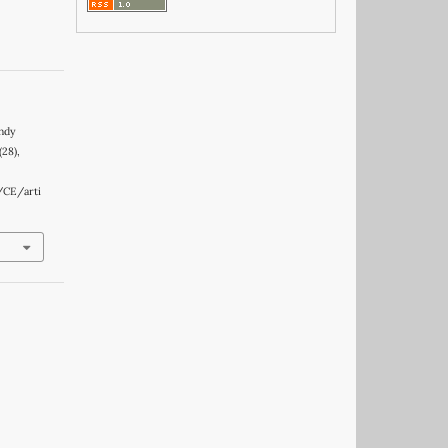
indy
 (28),
/CE/arti