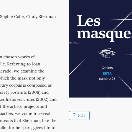
, Sophie Calle, Cindy Sherman
in chosen works of
le. Referring to Joan
querade, we examine the
which the mask not only
iterary corpus is composed as
ciety portraits
(2008) and
Les histoires vraies
(2002) and
 the artists' projects and
roaches, we come to reveal
PDF
It means that Sherman, like the
le, for her part, gives life to