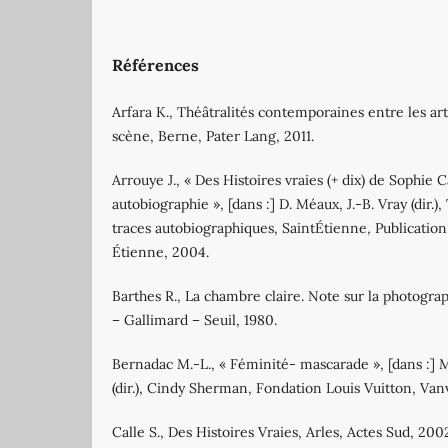
Références
Arfara K., Théâtralités contemporaines entre les arts
scène, Berne, Pater Lang, 2011.
Arrouye J., « Des Histoires vraies (+ dix) de Sophie 
autobiographie », [dans :] D. Méaux, J.-B. Vray (dir.
traces autobiographiques, SaintÉtienne, Publication 
Étienne, 2004.
Barthes R., La chambre claire. Note sur la photograph
– Gallimard – Seuil, 1980.
Bernadac M.-L., « Féminité- mascarade », [dans :] 
(dir.), Cindy Sherman, Fondation Louis Vuitton, Van
Calle S., Des Histoires Vraies, Arles, Actes Sud, 200