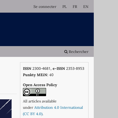
Se connecter
PL
FR
EN
Rechercher
2300-4681,
2353-8953
ISSN
e-ISSN
0
Punkty MEiN:
4
Open Access Policy
All articles available
under
Attribution 4.0 International
(CC BY 4.0)
.