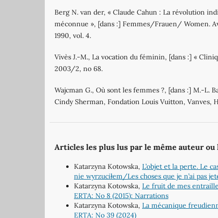
Berg N. van der, « Claude Cahun : La révolution indi
méconnue », [dans :] Femmes/Frauen/ Women. Avan
1990, vol. 4.
Vivès J.-M., La vocation du féminin, [dans :] « Clini
2003/2, no 68.
Wajcman G., Où sont les femmes ?, [dans :] M.-L. Ba
Cindy Sherman, Fondation Louis Vuitton, Vanves, 
Articles les plus lus par le même auteur ou
Katarzyna Kotowska,
L’objet et la perte. Le
nie wyrzuciłem/Les choses que je n’ai pas jet
Katarzyna Kotowska,
Le fruit de mes entrail
ERTA: No 8 (2015): Narrations
Katarzyna Kotowska,
La mécanique freudienne
ERTA: No 39 (2024)