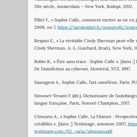
20e siècle, Amsterdam – New York, Rodopi, 2012.
Pillet F., « Sophie Calle, comment mettre sa vie en j
2008, no 7,
https://parolesdart.fr/monprofil/texte
Respini E., « La véritable Cindy Sherman peut-elle s
Cindy Sherman, A.-L. Guichard, (trad.), New York, 
Robin R., « Être sans trace : Sophie Calle », [dans :]
De l’autofiction au cybersoi, Montréal, XYZ, 1997.
Sauvageot A., Sophie Calle, l’art caméléon, Paris, PU
Simonet-Tenant F. (dir.), Dictionnaire de l’autobiogr
langue française, Paris, Honoré Champion, 2017.
Ulmeanu A., « Sophie Calle, La Filature : Perspectiv
crédibles », [dans :] Textimage, automne 2007,
http
textimage.com/02_varia/ulmeanu.pdf
.