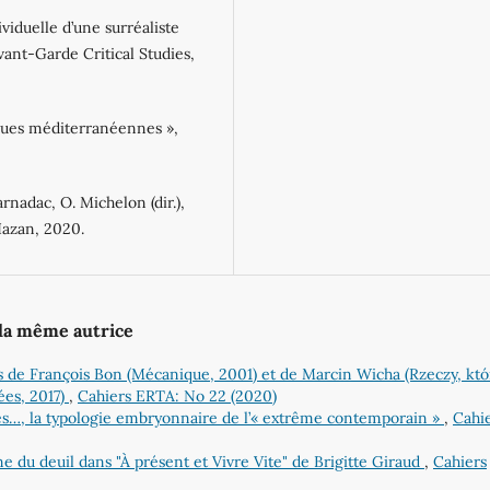
viduelle d’une surréaliste
t-Garde Critical Studies,
ques méditerranéennes »,
rnadac, O. Michelon (dir.),
Hazan, 2020.
 la même autrice
 cas de François Bon (Mécanique, 2001) et de Marcin Wicha (Rzeczy, kt
ées, 2017)
,
Cahiers ERTA: No 22 (2020)
les…, la typologie embryonnaire de l’« extrême contemporain »
,
Cahi
 du deuil dans "À présent et Vivre Vite" de Brigitte Giraud
,
Cahiers