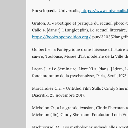
Encyclopædia Universalis,
https://www.universalis.
Graton, J., « Poétique et pratique du recueil photo-
Calle », [dans :] I. Langlet (dir.), Le recueil littérai
https://books.openedition.org/
pur/32035?lang=fr
Guibert H., « Panégyrique d’une faiseuse d’histoire »
suivre, Toulouse, Musée d’art moderne de la Ville de
Lacan J., « Le Séminaire. Livre XI », [dans :] Idem,
fondamentaux de la psychanalyse, Paris, Seuil, 1973.
Marcandier Ch., « Untitled Film Stills : Cindy Sherm
Diacritik, 23 novembre 2017.
Michelon O., « La grande évasion, Cindy Sherman »,
Michelon (dir.), Cindy Sherman, Fondation Louis Vu
Nachtergael M., Les mythologies individuelles. Réci