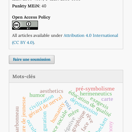
0
Punkty MEiN:
4
Open Access Policy
All articles available under
Attribution 4.0 International
(CC BY 4.0)
.
Faire une soumission
Mots-clés
pré‐symbolisme
aesthetics
éducation de qualité
hermeneutics
humor
civilization
gérard de nerval
exegesis
carte
dépossession
littérature de jeunesse
voix
humanity
robert charbonneau
mère
exigence sociale
roman graphique
défiguration
rêve
voie négative
occultisme
face