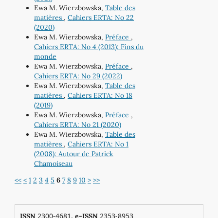
Ewa M. Wierzbowska,
Table des
matières
,
Cahiers ERTA: No 22
(2020)
Ewa M. Wierzbowska,
Préface
,
Cahiers ERTA: No 4 (2013): Fins du
monde
Ewa M. Wierzbowska,
Préface
,
Cahiers ERTA: No 29 (2022)
Ewa M. Wierzbowska,
Table des
matières
,
Cahiers ERTA: No 18
(2019)
Ewa M. Wierzbowska,
Préface
,
Cahiers ERTA: No 21 (2020)
Ewa M. Wierzbowska,
Table des
matières
,
Cahiers ERTA: No 1
(2008): Autour de Patrick
Chamoiseau
<<
<
1
2
3
4
5
6
7
8
9
10
>
>>
2300-4681,
2353-8953
ISSN
e-ISSN