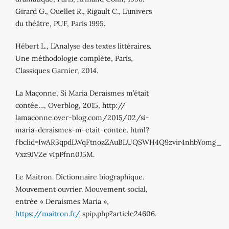
Girard G., Ouellet R., Rigault C., L’univers
du théâtre, PUF, Paris 1995.
Hébert L., L’Analyse des textes littéraires.
Une méthodologie complète, Paris,
Classiques Garnier, 2014.
La Maçonne, Si Maria Deraismes m’était
contée…, Overblog, 2015, http://
lamaconne.over-blog.com/2015/02/si-
maria-deraismes-m-etait-contee. html?
fbclid=IwAR3qpdLWqFtnozZAuBLUQSWH4Q9zvir4nhbYomg_
Vxz9JVZe vIpPfnn0J5M.
Le Maitron. Dictionnaire biographique.
Mouvement ouvrier. Mouvement social,
entrée « Deraismes Maria »,
https://maitron.fr/
spip.php?article24606.