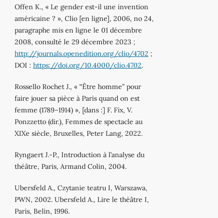
Offen K., « Le gender est-il une invention
américaine ? », Clio [en ligne], 2006, no 24,
paragraphe mis en ligne le 01 décembre
2008, consulté le 29 décembre 2023 ;
http://journals.openedition.org/clio/4702
;
DOI :
https://doi.org/10.4000/clio.4702
.
Rossello Rochet J., « ‟Être homme” pour
faire jouer sa pièce à Paris quand on est
femme (1789–1914) », [dans :] F. Fix, V.
Ponzzetto (dir.), Femmes de spectacle au
XIXe siècle, Bruxelles, Peter Lang, 2022.
Ryngaert J.-P., Introduction à l’analyse du
théâtre, Paris, Armand Colin, 2004.
Ubersfeld A., Czytanie teatru I, Warszawa,
PWN, 2002. Ubersfeld A., Lire le théâtre I,
Paris, Belin, 1996.