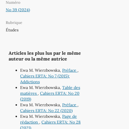
Numéro
No 39 (2024)
Rubrique
Études
Articles les plus lus par le même
auteur ou la même autrice
Ewa M. Wierzbowska,
Préface
,
Cahiers ERTA: No 7 (2015):
Addictions
Ewa M. Wierzbowska,
Table des
matières
,
Cahiers ERTA: No 20
(2019)
Ewa M. Wierzbowska,
Préface
,
Cahiers ERTA: No 22 (2020)
Ewa M. Wierzbowska,
Page de
rédaction
,
Cahiers ERTA: No 28
(2021)