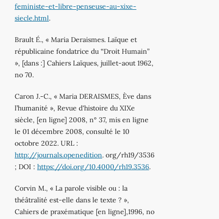
feministe-et-libre-penseuse-au-xixe-
siecle.html
.
Brault É., « Maria Deraismes. Laïque et
républicaine fondatrice du ‟Droit Humain”
», [dans :] Cahiers Laïques, juillet-aout 1962,
no 70.
Caron J.-C., « Maria DERAISMES, Ève dans
l’humanité », Revue d'histoire du XIXe
siècle, [en ligne] 2008, n° 37, mis en ligne
le 01 décembre 2008, consulté le 10
octobre 2022. URL :
http://journals.openedition
. org/rh19/3536
; DOI :
https://doi.org/10.4000/rh19.3536
.
Corvin M., « La parole visible ou : la
théâtralité est-elle dans le texte ? »,
Cahiers de praxématique [en ligne],1996, no