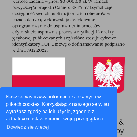
wartość zadania wynosi 80 000,00 zł. W ramach
powyższego projektu Cahiers ERTA maksymalizuje
dostępność swoich publikacji oraz ich obecność w
bazach danych; wykorzystuje dedykowane
oprogramowanie do usprawnienia procesów
edytorskich; usprawnia proces weryfikacji i korekty
językowej publikowanych artykułów; stosuje cyfrowe
identyfikatory DOI. Umowę o dofinansowaniu podpisano
w dniu 19.12.2022.
Nasz serwis używa informacji zapisanych w
plikach cookies. Korzystając z naszego serwisu
wyrażasz zgodę na ich użycie, zgodnie z
aktualnymi ustawieniami Twojej przeglądarki.
Dowiedz się więcej