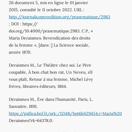
26 document 5, mis en ligne le 01 janvier
2015, consulté le 11 octobre 2022. URL :
http://journals.openedition.org/praxematique/2983
; DOI : https://
doi.org/10.4000/praxematique.2983. C.P., «
Maria Deraismes. Revendication des droits
de la femme », [dans :] La Science sociale,
année 1870.
Deraismes M., Le Théâtre chez soi. Le Père
coupable, À bon chat bon rat, Un Neveu, s’il
vous plaît, Retour à ma femme, Michel Lévy
frères, libraires éditeurs, 1864.
Deraismes M., Ève dans l'humanité, Paris, L.
Sauvaitre, 1891.
https://gallica.bnf.fr/ark:/12148/bpt6k629454.r=Maria%20
Deraismes?rk=64378;0.