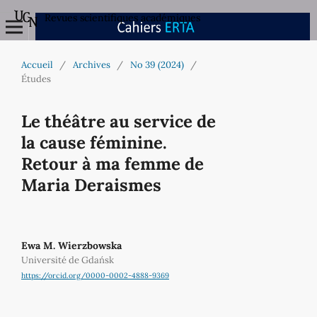
Revues scientifiques académiques
Accueil
/
Archives
/
No 39 (2024)
/
Études
Le théâtre au service de
la cause féminine.
Retour à ma femme de
Maria Deraismes
Ewa M. Wierzbowska
Université de Gdańsk
https://orcid.org/0000-0002-4888-9369