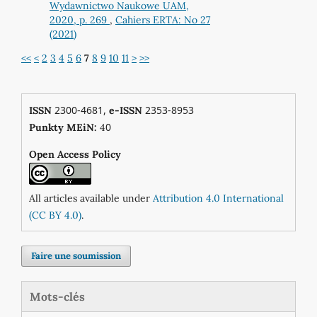
Wydawnictwo Naukowe UAM,
2020, p. 269
,
Cahiers ERTA: No 27
(2021)
<<
<
2
3
4
5
6
7
8
9
10
11
>
>>
2300-4681,
2353-8953
ISSN
e-ISSN
0
Punkty MEiN:
4
Open Access Policy
All articles available under
Attribution 4.0 International
(CC BY 4.0)
.
Faire une soumission
Mots-clés