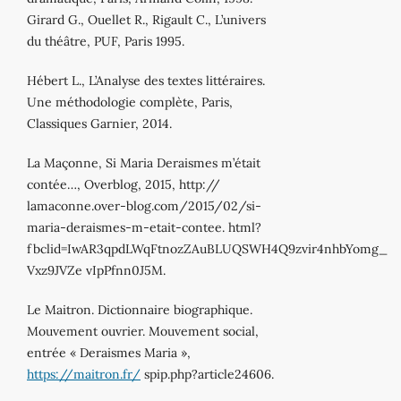
Girard G., Ouellet R., Rigault C., L’univers
du théâtre, PUF, Paris 1995.
Hébert L., L’Analyse des textes littéraires.
Une méthodologie complète, Paris,
Classiques Garnier, 2014.
La Maçonne, Si Maria Deraismes m’était
contée…, Overblog, 2015, http://
lamaconne.over-blog.com/2015/02/si-
maria-deraismes-m-etait-contee. html?
fbclid=IwAR3qpdLWqFtnozZAuBLUQSWH4Q9zvir4nhbYomg_
Vxz9JVZe vIpPfnn0J5M.
Le Maitron. Dictionnaire biographique.
Mouvement ouvrier. Mouvement social,
entrée « Deraismes Maria »,
https://maitron.fr/
spip.php?article24606.