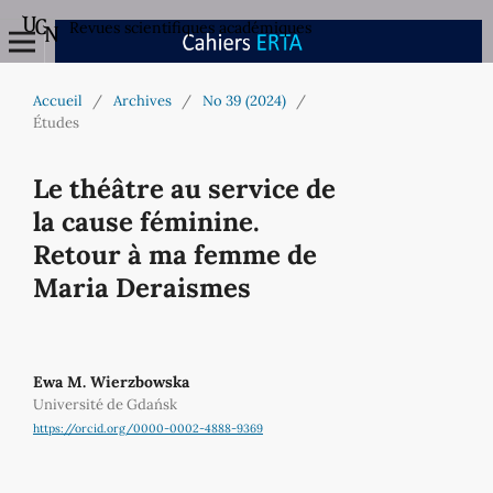
Revues scientifiques académiques
Accueil
/
Archives
/
No 39 (2024)
/
Études
Le théâtre au service de
la cause féminine.
Retour à ma femme de
Maria Deraismes
Ewa M. Wierzbowska
Université de Gdańsk
https://orcid.org/0000-0002-4888-9369