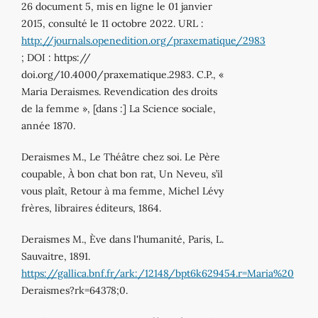
26 document 5, mis en ligne le 01 janvier
2015, consulté le 11 octobre 2022. URL :
http://journals.openedition.org/praxematique/2983
; DOI : https://
doi.org/10.4000/praxematique.2983. C.P., «
Maria Deraismes. Revendication des droits
de la femme », [dans :] La Science sociale,
année 1870.
Deraismes M., Le Théâtre chez soi. Le Père
coupable, À bon chat bon rat, Un Neveu, s’il
vous plaît, Retour à ma femme, Michel Lévy
frères, libraires éditeurs, 1864.
Deraismes M., Ève dans l'humanité, Paris, L.
Sauvaitre, 1891.
https://gallica.bnf.fr/ark:/12148/bpt6k629454.r=Maria%20
Deraismes?rk=64378;0.