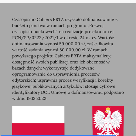
Czasopismo Cahiers ERTA uzyskało dofinansowanie z
budżetu państwa w ramach programu „Rozwój
czasopism naukowych”, na realizację projektu nr rej
RCN/SP/0222/2021/1 w okresie 24 m-cy. Wartość
dofinansowania wynosi 59 000,00 zł, zaś całkowita
wartość zadania wynosi 80 000,00 zł. W ramach
powyższego projektu Cahiers ERTA maksymalizuje
dostępność swoich publikacji oraz ich obecność w
bazach danych; wykorzystuje dedykowane
oprogramowanie do usprawnienia procesów
edytorskich; usprawnia proces weryfikacji i korekty
językowej publikowanych artykułów; stosuje cyfrowe
identyfikatory DOI. Umowę o dofinansowaniu podpisano
w dniu 19.12.2022.