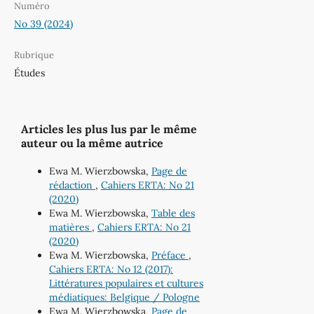
Numéro
No 39 (2024)
Rubrique
Études
Articles les plus lus par le même
auteur ou la même autrice
Ewa M. Wierzbowska,
Page de
rédaction
,
Cahiers ERTA: No 21
(2020)
Ewa M. Wierzbowska,
Table des
matières
,
Cahiers ERTA: No 21
(2020)
Ewa M. Wierzbowska,
Préface
,
Cahiers ERTA: No 12 (2017):
Littératures populaires et cultures
médiatiques: Belgique / Pologne
Ewa M. Wierzbowska,
Page de