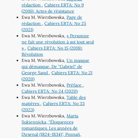
rédaction
,
Cahiers ERTA: No 9
(2016): Actes de résistance
Ewa M. Wierzbowska,
Page de
rédaction
,
Cahiers ERTA: No 25
(2021)
Ewa M. Wierzbowska,
« Personne
ne fait une révolution à soi tout seul
»
,
Cahiers ERTA: No 15 (2018):
Révolution
Ewa M. Wierzbowska,
Un masque
qui démasque. De "Gabriel" de
George Sand
,
Cahiers ERTA: No 21
(2020)
Ewa M. Wierzbowska,
Préface
,
Cahiers ERTA: No 24 (2020)
Ewa M. Wierzbowska,
Table des
matières
,
Cahiers ERTA: No 33
(2023)
Ewa M. Wierzbowska,
Marta
Sukiennicka, "Éloquences
romantiques. Les années de
l’Arsenal (1824-1834)", Poznań,