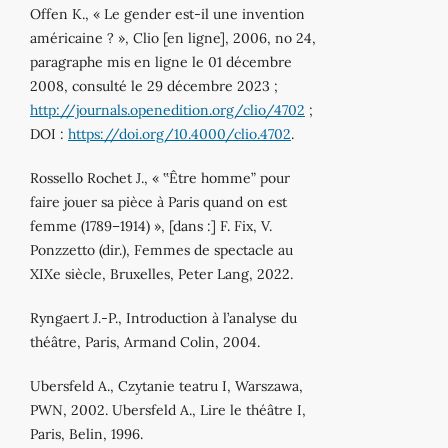
Offen K., « Le gender est-il une invention
américaine ? », Clio [en ligne], 2006, no 24,
paragraphe mis en ligne le 01 décembre
2008, consulté le 29 décembre 2023 ;
http://journals.openedition.org/clio/4702
;
DOI :
https://doi.org/10.4000/clio.4702
.
Rossello Rochet J., « ‟Être homme” pour
faire jouer sa pièce à Paris quand on est
femme (1789–1914) », [dans :] F. Fix, V.
Ponzzetto (dir.), Femmes de spectacle au
XIXe siècle, Bruxelles, Peter Lang, 2022.
Ryngaert J.-P., Introduction à l’analyse du
théâtre, Paris, Armand Colin, 2004.
Ubersfeld A., Czytanie teatru I, Warszawa,
PWN, 2002. Ubersfeld A., Lire le théâtre I,
Paris, Belin, 1996.