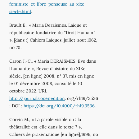
feministe-et-libre-penseuse-au-xixe-
siecle.html
.
Brault É., « Maria Deraismes. Laïque et
républicaine fondatrice du ‟Droit Humain”
», [dans :] Cahiers Laïques, juillet-aout 1962,
no 70.
Caron J.-C., « Maria DERAISMES, Ève dans
l’humanité », Revue d'histoire du XIXe
siècle, [en ligne] 2008, n° 37, mis en ligne
le 01 décembre 2008, consulté le 10
octobre 2022. URL :
http://journals.openedition
. org/rh19/3536
; DOI :
https://doi.org/10.4000/rh19.3536
.
Corvin M., « La parole visible ou : la
théâtralité est-elle dans le texte ? »,
Cahiers de praxématique [en ligne],1996, no