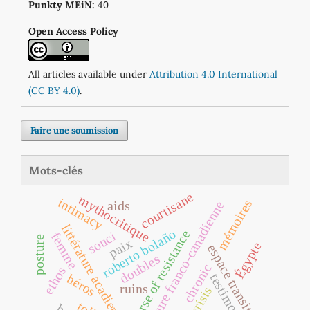
0
Punkty MEiN:
4
Open Access Policy
All articles available under
Attribution 4.0 International
(CC BY 4.0)
.
Faire une soumission
Mots-clés
courtisane
mythocritique
intimacy
mémoires
aids
littérature franco‐canadienne
littérature acadienne
roberto bolaño
discourse of resistance
souci
femme
posture
paix
Égypte
espace transitoire
doubles
chronic
ethos
testimony
héros
ruins
crisis