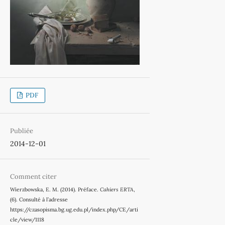
PDF
Publiée
2014-12-01
Comment citer
Wierzbowska, E. M. (2014). Préface.
Cahiers ERTA
,
(6). Consulté à l’adresse
https://czasopisma.bg.ug.edu.pl/index.php/CE/arti
cle/view/1118