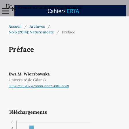
Revues scientifiques académiques
Accueil
/
Archives
/
No 6 (2014): Nature morte
/
Préface
Préface
Ewa M. Wierzbowska
Université de Gdansk
https://orcid.org/0000-0002-4888-9369
Téléchargements