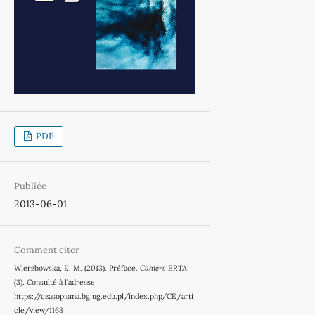
PDF
Publiée
2013-06-01
Comment citer
Wierzbowska, E. M. (2013). Préface.
Cahiers ERTA
,
(3). Consulté à l’adresse
https://czasopisma.bg.ug.edu.pl/index.php/CE/arti
cle/view/1163