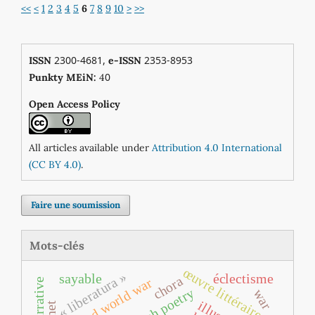
<<
<
1
2
3
4
5
6
7
8
9
10
>
>>
2300-4681,
2353-8953
ISSN
e-ISSN
0
Punkty MEiN:
4
Open Access Policy
All articles available under
Attribution 4.0 International
(CC BY 4.0)
.
Faire une soumission
Mots-clés
œuvre littéraire
« liberatura »
sayable
éclectisme
chora
second world war
narrative
french poetry
war