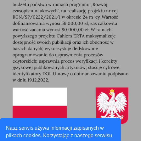
budżetu państwa w ramach programu „Rozwój
czasopism naukowych”, na realizację projektu nr rej
RCN/SP/0222/2021/1 w okresie 24 m-cy. Wartość
dofinansowania wynosi 59 000,00 zł, zaś całkowita
wartość zadania wynosi 80 000,00 zł. W ramach
powyższego projektu Cahiers ERTA maksymalizuje
dostępność swoich publikacji oraz ich obecność w
bazach danych; wykorzystuje dedykowane
oprogramowanie do usprawnienia procesów
edytorskich; usprawnia proces weryfikacji i korekty
językowej publikowanych artykułów; stosuje cyfrowe
identyfikatory DOI. Umowę o dofinansowaniu podpisano
w dniu 19.12.2022.
Nasz serwis używa informacji zapisanych w
plikach cookies. Korzystając z naszego serwisu