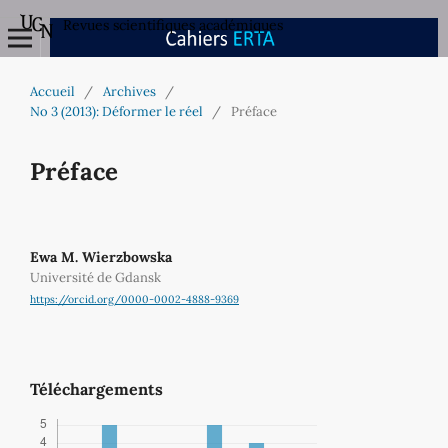
Revues scientifiques académiques
Accueil
/
Archives
/
No 3 (2013): Déformer le réel
/
Préface
Préface
Ewa M. Wierzbowska
Université de Gdansk
https://orcid.org/0000-0002-4888-9369
Téléchargements