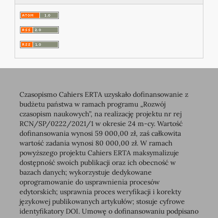
Czasopismo Cahiers ERTA uzyskało dofinansowanie z
budżetu państwa w ramach programu „Rozwój
czasopism naukowych”, na realizację projektu nr rej
RCN/SP/0222/2021/1 w okresie 24 m-cy. Wartość
dofinansowania wynosi 59 000,00 zł, zaś całkowita
wartość zadania wynosi 80 000,00 zł. W ramach
powyższego projektu Cahiers ERTA maksymalizuje
dostępność swoich publikacji oraz ich obecność w
bazach danych; wykorzystuje dedykowane
oprogramowanie do usprawnienia procesów
edytorskich; usprawnia proces weryfikacji i korekty
językowej publikowanych artykułów; stosuje cyfrowe
identyfikatory DOI. Umowę o dofinansowaniu podpisano