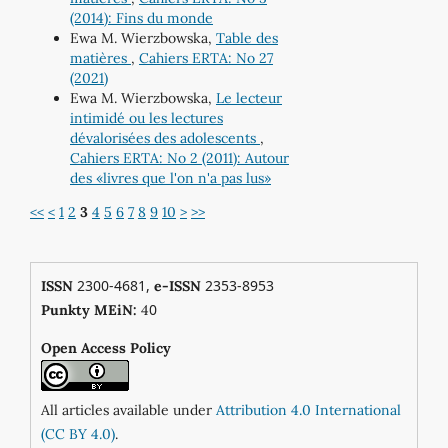
(2014): Fins du monde
Ewa M. Wierzbowska,
Table des
matières
,
Cahiers ERTA: No 27
(2021)
Ewa M. Wierzbowska,
Le lecteur
intimidé ou les lectures
dévalorisées des adolescents
,
Cahiers ERTA: No 2 (2011): Autour
des «livres que l'on n'a pas lus»
<<
<
1
2
3
4
5
6
7
8
9
10
>
>>
2300-4681,
2353-8953
ISSN
e-ISSN
0
Punkty MEiN:
4
Open Access Policy
All articles available under
Attribution 4.0 International
(CC BY 4.0)
.