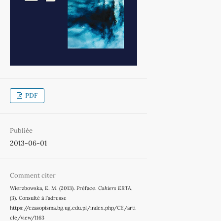
PDF
Publiée
2013-06-01
Comment citer
Wierzbowska, E. M. (2013). Préface.
Cahiers ERTA
,
(3). Consulté à l’adresse
https://czasopisma.bg.ug.edu.pl/index.php/CE/arti
cle/view/1163