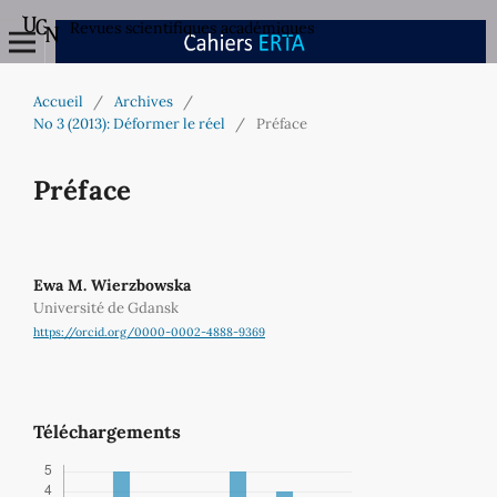
Revues scientifiques académiques
Accueil
/
Archives
/
No 3 (2013): Déformer le réel
/
Préface
Préface
Ewa M. Wierzbowska
Université de Gdansk
https://orcid.org/0000-0002-4888-9369
Téléchargements