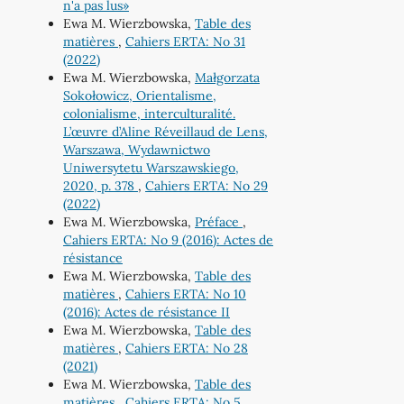
n'a pas lus»
Ewa M. Wierzbowska,
Table des
matières
,
Cahiers ERTA: No 31
(2022)
Ewa M. Wierzbowska,
Małgorzata
Sokołowicz, Orientalisme,
colonialisme, interculturalité.
L’œuvre d’Aline Réveillaud de Lens,
Warszawa, Wydawnictwo
Uniwersytetu Warszawskiego,
2020, p. 378
,
Cahiers ERTA: No 29
(2022)
Ewa M. Wierzbowska,
Préface
,
Cahiers ERTA: No 9 (2016): Actes de
résistance
Ewa M. Wierzbowska,
Table des
matières
,
Cahiers ERTA: No 10
(2016): Actes de résistance II
Ewa M. Wierzbowska,
Table des
matières
,
Cahiers ERTA: No 28
(2021)
Ewa M. Wierzbowska,
Table des
matières
,
Cahiers ERTA: No 5