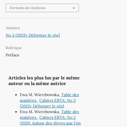
Formats de citations
Numéro
No 3 (2013): Déformer le réel
Rubrique
Préface
Articles les plus lus par le même
auteur ou la même autrice
Ewa M. Wierzbowska,
Table des
matières
,
Cahiers ERTA: No 3
(2013): Déformer le réel
Ewa M. Wierzbowska,
Table des
matières
,
Cahiers ERTA: No 2
(2011): Autour des «livres que l'on