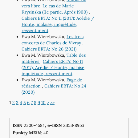
vers libre. Le cas de Marie
Krysinska (IIe partie. Après 1900)
,
Cahiers ERTA: No 11 (2017): Acédie /
Honte, malaise, inquiétude,
ressentiment
Ewa M. Wierzbowska,
Les trois
concerts de Charles de Vivray
,
Cahiers ERTA: No 26 (2021)
Ewa M. Wierzbowska,
Table des
matières
,
Cahiers ERTA: No 11
(2017): Acédie / Honte, malaise,
inquiétude, ressentiment
Ewa M. Wierzbowska,
Page de
rédaction
,
Cahiers ERTA: No 24
(2020)
1
2
3
4
5
6
7
8
9
10
>
>>
2300-4681,
2353-8953
ISSN
e-ISSN
0
Punkty MEiN:
4