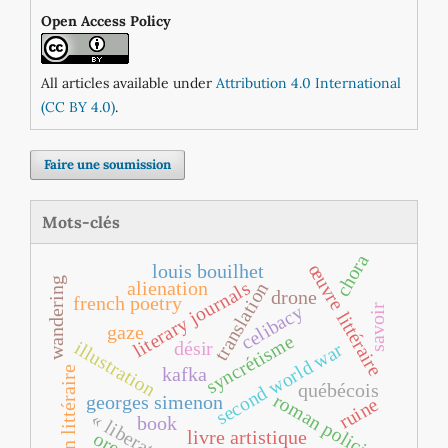
Open Access Policy
All articles available under
Attribution 4.0 International
(CC BY 4.0)
.
Faire une soumission
Mots-clés
chora
œuvre littéraire
louis bouilhet
wandering
literary journals
alienation
translation
drone
french poetry
celibacy
savoir
gaze
syncrétisme
illustration
désir
second world war
kafka
canon littéraire
québécois
roman policier
georges simenon
ruine
« liberatura »
book
livre artistique