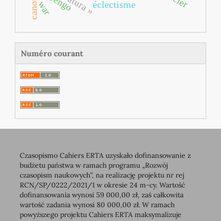
orengo
war
éclectisme
Numéro courant
Czasopismo Cahiers ERTA uzyskało dofinansowanie z
budżetu państwa w ramach programu „Rozwój
czasopism naukowych”, na realizację projektu nr rej
RCN/SP/0222/2021/1 w okresie 24 m-cy. Wartość
dofinansowania wynosi 59 000,00 zł, zaś całkowita
wartość zadania wynosi 80 000,00 zł. W ramach
powyższego projektu Cahiers ERTA maksymalizuje