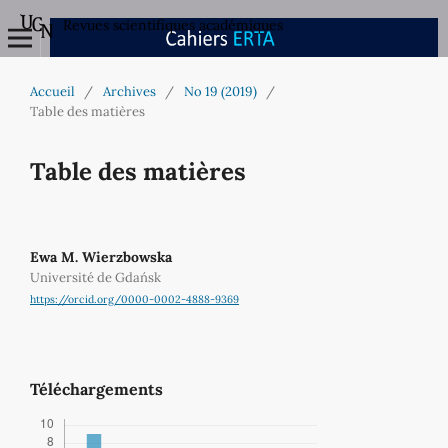
Revues scientifiques académiques
Accueil
/
Archives
/
No 19 (2019)
/
Table des matières
Table des matières
Ewa M. Wierzbowska
Université de Gdańsk
https://orcid.org/0000-0002-4888-9369
Téléchargements