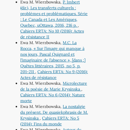
Ewa M. Wierzbowska,
P. Imbert
(dir.), Les transferts culturels :
problèmes et problématiques. Série
: Le Canada et Les Amériques,
Quebec, uOttawa, 2016, 216 p.
,
Cahiers ERTA: No 10 (2016): Actes
de résistance II
Ewa M. Wierzbowska,
M.C. La
Rocca, « Sur l’image qui manque à
nos jours, Pascal Quignard et
l’imaginaire de l’absence », [dans :]
Quêtes littéraires, 2015, no 5, p.
201-211
,
Cahiers ERTA: No 9 (2016):
Actes de résistance
Ewa M. Wierzbowska,
Microlecture
de la poésie de Marie Krysinska
,
Cahiers ERTA: No 6 (2014): Nature
morte
Ewa M. Wierzbowska,
La nostalgie
du présent. De quasiekphrasis de M.
Krysinska
,
Cahiers ERTA: No 5
(2014): Fins du monde
Ewa M. Wierzbowska,
Autour du