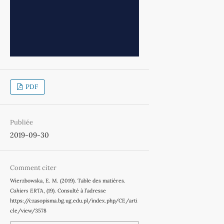
PDF
Publiée
2019-09-30
Comment citer
Wierzbowska, E. M. (2019). Table des matières.
Cahiers ERTA
, (19). Consulté à l’adresse
https://czasopisma.bg.ug.edu.pl/index.php/CE/arti
cle/view/3578