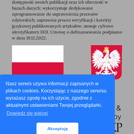
dostępność swoich publikacji oraz ich obecność w
bazach danych; wykorzystuje dedykowane
oprogramowanie do usprawnienia procesów
edytorskich; usprawnia proces weryfikacji i korekty
językowej publikowanych artykułów; stosuje cyfrowe
identyfikatory DOI. Umowę o dofinansowaniu podpisano
w dniu 19.12.2022.
Nasz serwis używa informacji zapisanych w
plikach cookies. Korzystając z naszego serwisu
wyrażasz zgodę na ich użycie, zgodnie z
aktualnymi ustawieniami Twojej przeglądarki.
Dowiedz się więcej
Akceptuję