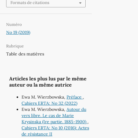
Formats de citations
Numéro
No 19 (2019)
Rubrique
Table des matières
Articles les plus lus par le même
auteur ou la même autrice
Ewa M. Wierzbowska,
Préface
,
Cahiers ERTA: No 32 (2022)
Ewa M. Wierzbowska,
Autour du
vers libre. Le cas de Marie
Krysinska (Ire partie. 1885-1900)
,
Cahiers ERTA: No 10 (2016): Actes
de résistance II