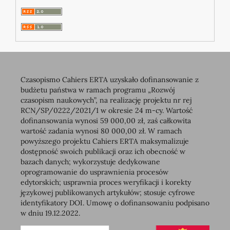
Czasopismo Cahiers ERTA uzyskało dofinansowanie z
budżetu państwa w ramach programu „Rozwój
czasopism naukowych”, na realizację projektu nr rej
RCN/SP/0222/2021/1 w okresie 24 m-cy. Wartość
dofinansowania wynosi 59 000,00 zł, zaś całkowita
wartość zadania wynosi 80 000,00 zł. W ramach
powyższego projektu Cahiers ERTA maksymalizuje
dostępność swoich publikacji oraz ich obecność w
bazach danych; wykorzystuje dedykowane
oprogramowanie do usprawnienia procesów
edytorskich; usprawnia proces weryfikacji i korekty
językowej publikowanych artykułów; stosuje cyfrowe
identyfikatory DOI. Umowę o dofinansowaniu podpisano
w dniu 19.12.2022.