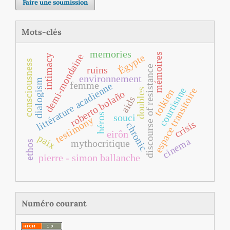
Faire une soumission
Mots-clés
memories
mémoires
demi-mondaine
Égypte
intimacy
consciousness
discourse of resistance
ruins
environnement
dialogism
femme
littérature acadienne
courtisane
espace transitoire
doubles
tolkien
roberto bolaño
aids
héros
souci
testimony
crisis
chronic
eirôn
paix
cinema
mythocritique
ethos
pierre ‐ simon ballanche
Numéro courant