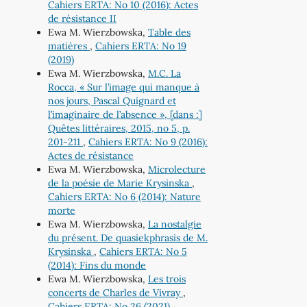
Cahiers ERTA: No 10 (2016): Actes
de résistance II
Ewa M. Wierzbowska,
Table des
matières
,
Cahiers ERTA: No 19
(2019)
Ewa M. Wierzbowska,
M.C. La
Rocca, « Sur l’image qui manque à
nos jours, Pascal Quignard et
l’imaginaire de l’absence », [dans :]
Quêtes littéraires, 2015, no 5, p.
201-211
,
Cahiers ERTA: No 9 (2016):
Actes de résistance
Ewa M. Wierzbowska,
Microlecture
de la poésie de Marie Krysinska
,
Cahiers ERTA: No 6 (2014): Nature
morte
Ewa M. Wierzbowska,
La nostalgie
du présent. De quasiekphrasis de M.
Krysinska
,
Cahiers ERTA: No 5
(2014): Fins du monde
Ewa M. Wierzbowska,
Les trois
concerts de Charles de Vivray
,
Cahiers ERTA: No 26 (2021)