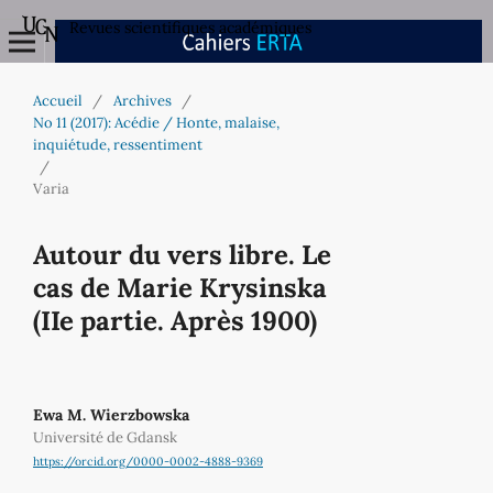
Revues scientifiques académiques
Accueil
/
Archives
/
No 11 (2017): Acédie / Honte, malaise,
inquiétude, ressentiment
/
Varia
Autour du vers libre. Le
cas de Marie Krysinska
(IIe partie. Après 1900)
Ewa M. Wierzbowska
Université de Gdansk
https://orcid.org/0000-0002-4888-9369