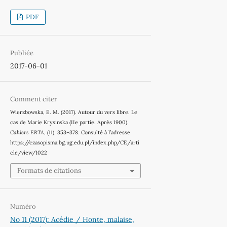
PDF
Publiée
2017-06-01
Comment citer
Wierzbowska, E. M. (2017). Autour du vers libre. Le
cas de Marie Krysinska (IIe partie. Après 1900).
Cahiers ERTA
, (11), 353–378. Consulté à l’adresse
https://czasopisma.bg.ug.edu.pl/index.php/CE/arti
cle/view/1022
Formats de citations
Numéro
No 11 (2017): Acédie / Honte, malaise,