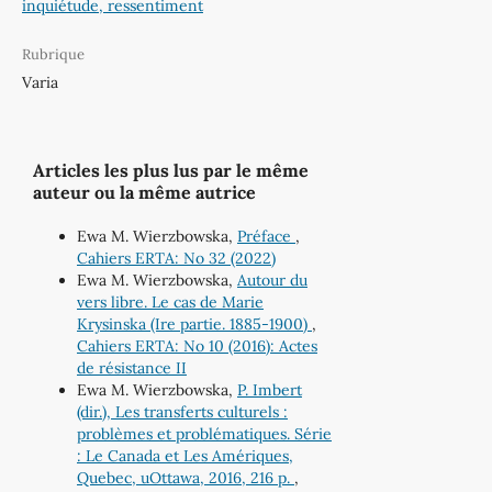
inquiétude, ressentiment
Rubrique
Varia
Articles les plus lus par le même
auteur ou la même autrice
Ewa M. Wierzbowska,
Préface
,
Cahiers ERTA: No 32 (2022)
Ewa M. Wierzbowska,
Autour du
vers libre. Le cas de Marie
Krysinska (Ire partie. 1885-1900)
,
Cahiers ERTA: No 10 (2016): Actes
de résistance II
Ewa M. Wierzbowska,
P. Imbert
(dir.), Les transferts culturels :
problèmes et problématiques. Série
: Le Canada et Les Amériques,
Quebec, uOttawa, 2016, 216 p.
,