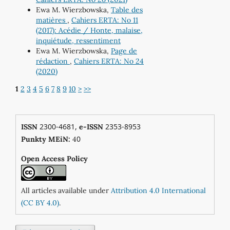
Ewa M. Wierzbowska,
Table des
matières
,
Cahiers ERTA: No 11
(2017): Acédie / Honte, malaise,
inquiétude, ressentiment
Ewa M. Wierzbowska,
Page de
rédaction
,
Cahiers ERTA: No 24
(2020)
1
2
3
4
5
6
7
8
9
10
>
>>
2300-4681,
2353-8953
ISSN
e-ISSN
0
Punkty MEiN:
4
Open Access Policy
All articles available under
Attribution 4.0 International
(CC BY 4.0)
.