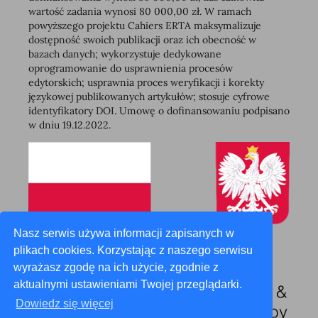
wartość zadania wynosi 80 000,00 zł. W ramach
powyższego projektu Cahiers ERTA maksymalizuje
dostępność swoich publikacji oraz ich obecność w
bazach danych; wykorzystuje dedykowane
oprogramowanie do usprawnienia procesów
edytorskich; usprawnia proces weryfikacji i korekty
językowej publikowanych artykułów; stosuje cyfrowe
identyfikatory DOI. Umowę o dofinansowaniu podpisano
w dniu 19.12.2022.
Nasz serwis używa informacji zapisanych w
plikach cookies. Korzystając z naszego serwisu
wyrażasz zgodę na ich użycie, zgodnie z
aktualnymi ustawieniami Twojej przeglądarki.
Dowiedz się więcej