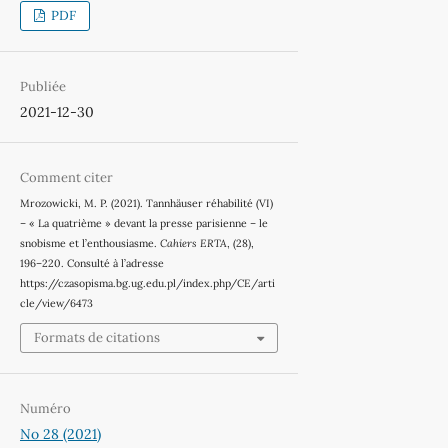
PDF
Publiée
2021-12-30
Comment citer
Mrozowicki, M. P. (2021). Tannhäuser réhabilité (VI)
– « La quatrième » devant la presse parisienne – le
snobisme et l’enthousiasme.
Cahiers ERTA
, (28),
196–220. Consulté à l’adresse
https://czasopisma.bg.ug.edu.pl/index.php/CE/arti
cle/view/6473
Formats de citations
Numéro
No 28 (2021)