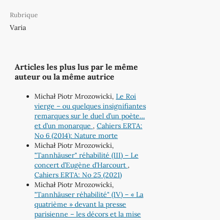
Rubrique
Varia
Articles les plus lus par le même
auteur ou la même autrice
Michał Piotr Mrozowicki,
Le Roi
vierge – ou quelques insignifiantes
remarques sur le duel d’un poète…
et d’un monarque
,
Cahiers ERTA:
No 6 (2014): Nature morte
Michał Piotr Mrozowicki,
"Tannhäuser" réhabilité (III) – Le
concert d’Eugène d’Harcourt
,
Cahiers ERTA: No 25 (2021)
Michał Piotr Mrozowicki,
"Tannhäuser réhabilité" (IV) – « La
quatrième » devant la presse
parisienne – les décors et la mise