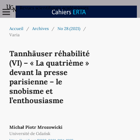
Revues scientifiques académiques
Accueil
/
Archives
/
No 28 (2021)
/
Varia
Tannhäuser réhabilité
(VI) – « La quatrième »
devant la presse
parisienne – le
snobisme et
l’enthousiasme
Michał Piotr Mrozowicki
Université de Gdańsk