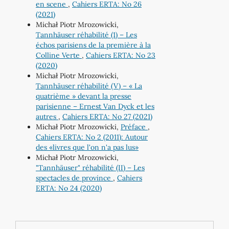
en scene
,
Cahiers ERTA: No 26
(2021)
Michał Piotr Mrozowicki,
Tannhäuser réhabilité (1) – Les
échos parisiens de la première à la
Colline Verte
,
Cahiers ERTA: No 23
(2020)
Michał Piotr Mrozowicki,
Tannhäuser réhabilité (V) – « La
quatrième » devant la presse
parisienne – Ernest Van Dyck et les
autres
,
Cahiers ERTA: No 27 (2021)
Michał Piotr Mrozowicki,
Préface
,
Cahiers ERTA: No 2 (2011): Autour
des «livres que l'on n'a pas lus»
Michał Piotr Mrozowicki,
"Tannhäuser" réhabilité (II) – Les
spectacles de province
,
Cahiers
ERTA: No 24 (2020)