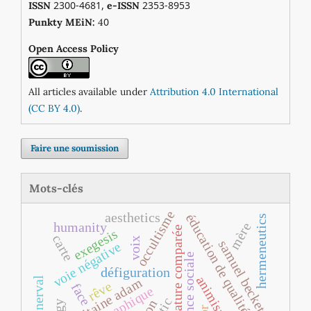
2300-4681,
2353-8953
ISSN
e-ISSN
0
Punkty MEiN:
4
Open Access Policy
All articles available under
Attribution 4.0 International
(CC BY 4.0)
.
Faire une soumission
Mots-clés
occultisme
aesthetics
éducation de qualité
hermeneutics
humanity
mère
littérature comparée
exegesis
carte
voix
samuel beckett
voie négative
exigence sociale
défiguration
animisme
capitaine adam
rêve
face