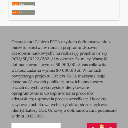
Czasopismo Cahiers ERTA uzyskało dofinansowanie z
budżetu państwa w ramach programu „Rozwój
czasopism naukowych”, na realizację projektu nr rej
RCN/SP/0222/2021/1 w okresie 24 m-cy. Wartość
dofinansowania wynosi 59 000,00 zł, zaś całkowita
wartość zadania wynosi 80 000,00 zł. W ramach
powyższego projektu Cahiers ERTA maksymalizuje
dostępność swoich publikacji oraz ich obecność w
bazach danych; wykorzystuje dedykowane
oprogramowanie do usprawnienia procesów
edytorskich; usprawnia proces weryfikacji i korekty
językowej publikowanych artykułów; stosuje cyfrowe
identyfikatory DOI. Umowę o dofinansowaniu podpisano
w dniu 19.12.2022.