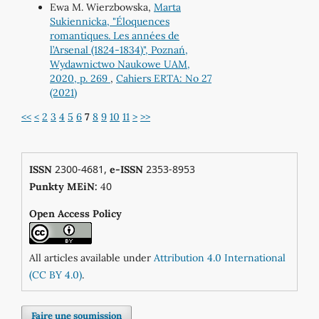
Ewa M. Wierzbowska,
Marta
Sukiennicka, "Éloquences
romantiques. Les années de
l’Arsenal (1824-1834)", Poznań,
Wydawnictwo Naukowe UAM,
2020, p. 269
,
Cahiers ERTA: No 27
(2021)
<<
<
2
3
4
5
6
7
8
9
10
11
>
>>
2300-4681,
2353-8953
ISSN
e-ISSN
0
Punkty MEiN:
4
Open Access Policy
All articles available under
Attribution 4.0 International
(CC BY 4.0)
.
Faire une soumission