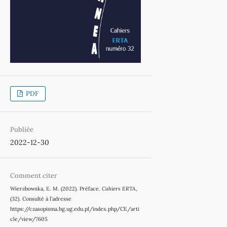
PDF
Publiée
2022-12-30
Comment citer
Wierzbowska, E. M. (2022). Préface.
Cahiers ERTA
,
(32). Consulté à l’adresse
https://czasopisma.bg.ug.edu.pl/index.php/CE/arti
cle/view/7605