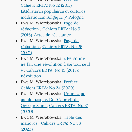
Cahiers ERTA: No 12 (2017):
Littératures populaires et cultures
médiatiques: Belgique / Pologne
Ewa M. Wierzbowska,
Page de
rédaction
,
Cahiers ERTA: No 9
(2016): Actes de résistance
Ewa M. Wierzbowska,
Page de
rédaction
,
Cahiers ERTA: No 25
(2021)
Ewa M. Wierzbowska,
« Personne
ne fait une révolution à soi tout seul
»
,
Cahiers ERTA: No 15 (2018):
Révolution
Ewa M. Wierzbowska,
Préface
,
Cahiers ERTA: No 24 (2020)
Ewa M. Wierzbowska,
Un masque
qui démasque. De "Gabriel" de
George Sand
,
Cahiers ERTA: No 21
(2020)
Ewa M. Wierzbowska,
Table des
matières
,
Cahiers ERTA: No 33
(2023)