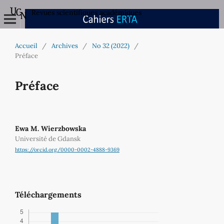
Revues scientifiques académiques
Accueil
/
Archives
/
No 32 (2022)
/
Préface
Préface
Ewa M. Wierzbowska
Université de Gdansk
https://orcid.org/0000-0002-4888-9369
Téléchargements