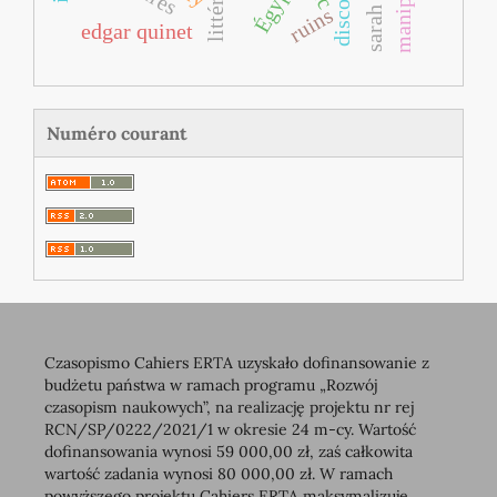
Égypte
ruins
edgar quinet
Numéro courant
Czasopismo Cahiers ERTA uzyskało dofinansowanie z
budżetu państwa w ramach programu „Rozwój
czasopism naukowych”, na realizację projektu nr rej
RCN/SP/0222/2021/1 w okresie 24 m-cy. Wartość
dofinansowania wynosi 59 000,00 zł, zaś całkowita
wartość zadania wynosi 80 000,00 zł. W ramach
powyższego projektu Cahiers ERTA maksymalizuje