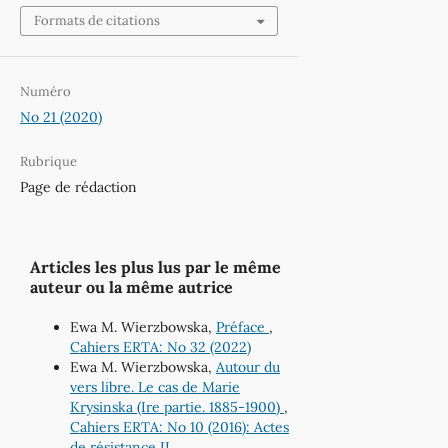
Formats de citations
Numéro
No 21 (2020)
Rubrique
Page de rédaction
Articles les plus lus par le même
auteur ou la même autrice
Ewa M. Wierzbowska,
Préface
,
Cahiers ERTA: No 32 (2022)
Ewa M. Wierzbowska,
Autour du
vers libre. Le cas de Marie
Krysinska (Ire partie. 1885-1900)
,
Cahiers ERTA: No 10 (2016): Actes
de résistance II