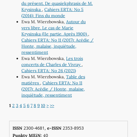
du présent. De quasiekphrasis de M.
Krysinska
,
Cahiers ERTA: No 5
(2014): Fins du monde
Ewa M. Wierzbowska,
Autour du
vers libre. Le cas de Marie
Krysinska (IIe partie. Après 1900)
,
Cahiers ERTA: No 11 (2017): Acédie /
Honte, malaise, inquiétude,
ressentiment
Ewa M. Wierzbowska,
Les trois
concerts de Charles de Vivray
,
Cahiers ERTA: No 26 (2021)
Ewa M. Wierzbowska,
Table des
matières
,
Cahiers ERTA: No 11
(2017): Acédie / Honte, malaise,
inquiétude, ressentiment
1
2
3
4
5
6
7
8
9
10
>
>>
2300-4681,
2353-8953
ISSN
e-ISSN
0
Punkty MEiN:
4