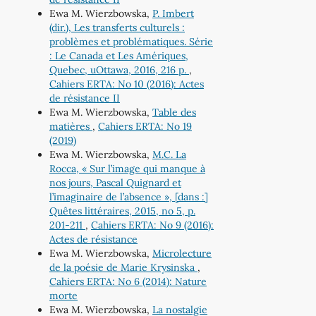
Ewa M. Wierzbowska,
P. Imbert
(dir.), Les transferts culturels :
problèmes et problématiques. Série
: Le Canada et Les Amériques,
Quebec, uOttawa, 2016, 216 p.
,
Cahiers ERTA: No 10 (2016): Actes
de résistance II
Ewa M. Wierzbowska,
Table des
matières
,
Cahiers ERTA: No 19
(2019)
Ewa M. Wierzbowska,
M.C. La
Rocca, « Sur l’image qui manque à
nos jours, Pascal Quignard et
l’imaginaire de l’absence », [dans :]
Quêtes littéraires, 2015, no 5, p.
201-211
,
Cahiers ERTA: No 9 (2016):
Actes de résistance
Ewa M. Wierzbowska,
Microlecture
de la poésie de Marie Krysinska
,
Cahiers ERTA: No 6 (2014): Nature
morte
Ewa M. Wierzbowska,
La nostalgie