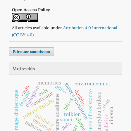
Open Access Policy
All articles available under
Attribution 4.0 International
(CC BY 4.0)
.
Faire une soumission
Mots-clés
memories
environnement
espace transitoire
ethos
eirôn
dialogism
aids
doubles
discourse of resistance
image dialectique
femme
courtisane
sarah marylou brideau
littérature acadienne
héros
roberto bolaño
crisis
cinema
tolkien
intimacy
manipulation
chronic
souci
testimony
mémoires
paix