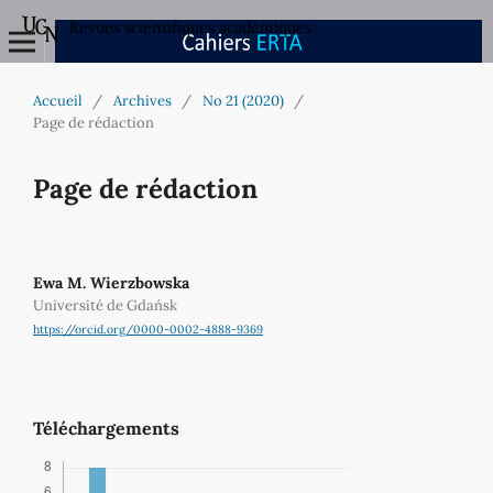
Revues scientifiques académiques
Accueil
/
Archives
/
No 21 (2020)
/
Page de rédaction
Page de rédaction
Ewa M. Wierzbowska
Université de Gdańsk
https://orcid.org/0000-0002-4888-9369
Téléchargements