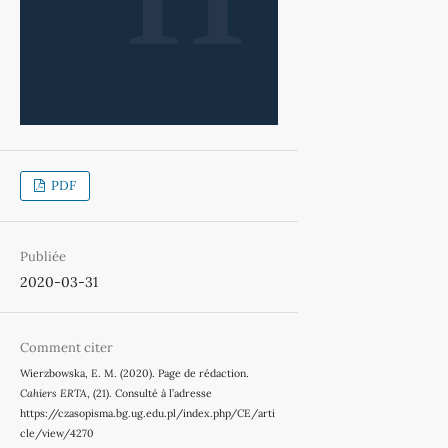
PDF
Publiée
2020-03-31
Comment citer
Wierzbowska, E. M. (2020). Page de rédaction.
Cahiers ERTA
, (21). Consulté à l’adresse
https://czasopisma.bg.ug.edu.pl/index.php/CE/arti
cle/view/4270