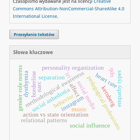
Czasopismo wydawane jest na licencji
Creative
Commons Attribution-NonCommercial-ShareAlike 4.0
International License
.
Przesyłanie tekstów
Słowa kluczowe
personality organization
gender role norms
upb
methodological awareness
empathy types
dysthymia
borderline
iri
heart rate
separation
pedagogical professions
social media
narc
affect
kernberg
social anhedonia
behavior
instagram
music
action vs state orientation
relational patterns
social influence