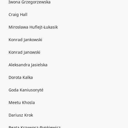
Iwona Grzegorzewska
Craig Hall
Mirosława Huflejt-Łukasik
Konrad Jankowski
Konrad Janowski
Aleksandra Jasielska
Dorota Kalka
Goda Kaniusonyté
Meetu Khosla
Dariusz Krok
Beata Krzywosz-Rynkiewicz