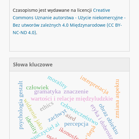
Czasopismo jest wydawane na licencji
Creative
Commons
Uznanie autorstwa - Użycie niekomercyjne -
Bez utworów zależnych 4.0 Międzynarodowe
(CC BY-
NC-ND 4.0)
.
Słowa kluczowe
morality
interpretacja
zmiana aspektu
psychologia gestalt
człowiek
gramatyka
znaczenie
wartości i relacje międzyludzkie
widzenie jako
ethics
człowieczeństwo
obraz obiektu
etyka i dobrostan
zachwyt
aied
identity
nauczyciel ai
percepcja
e’ñepá
ikonosfera
osoba