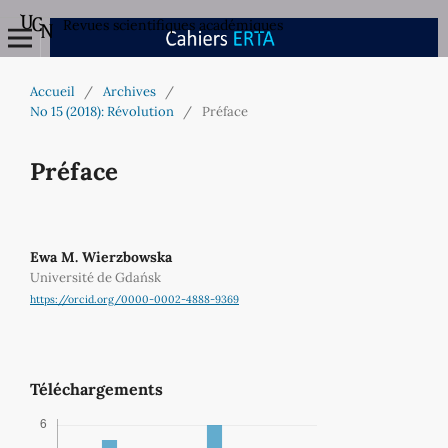
Revues scientifiques académiques
Accueil
/
Archives
/
No 15 (2018): Révolution
/
Préface
Préface
Ewa M. Wierzbowska
Université de Gdańsk
https://orcid.org/0000-0002-4888-9369
Téléchargements