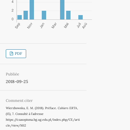
PDF
Publiée
2018-09-25
Comment citer
Wierzbowska, E. M. (2018). Préface.
Cahiers ERTA
,
(15), 7. Consulté à l’adresse
https://czasopisma.bg.ug.edu.pl/index.php/CE/arti
cle/view/1612