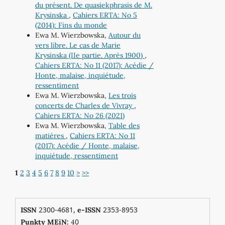
du présent. De quasiekphrasis de M.
Krysinska
,
Cahiers ERTA: No 5
(2014): Fins du monde
Ewa M. Wierzbowska,
Autour du
vers libre. Le cas de Marie
Krysinska (IIe partie. Après 1900)
,
Cahiers ERTA: No 11 (2017): Acédie /
Honte, malaise, inquiétude,
ressentiment
Ewa M. Wierzbowska,
Les trois
concerts de Charles de Vivray
,
Cahiers ERTA: No 26 (2021)
Ewa M. Wierzbowska,
Table des
matières
,
Cahiers ERTA: No 11
(2017): Acédie / Honte, malaise,
inquiétude, ressentiment
1
2
3
4
5
6
7
8
9
10
>
>>
2300-4681,
2353-8953
ISSN
e-ISSN
0
Punkty MEiN:
4