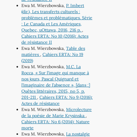
Ewa M. Wierzbowska,
P. Imbert
(dir.), Les transferts culturels :
problèmes et problématiques. Série
: Le Canada et Les Amériques,
Quebec, uOttawa, 2016, 216 p.
,
Cahiers ERTA: No 10 (2016): Actes
de résistance II
Ewa M. Wierzbowska,
Table des
matières
,
Cahiers ERTA: No 19
(2019)
Ewa M. Wierzbowska,
M.C. La
Rocca, « Sur l’image qui manque à
nos jours, Pascal Quignard et
l’imaginaire de l’absence », [dans :]
Quêtes littéraires, 2015, no 5, p.
201-211
,
Cahiers ERTA: No 9 (2016):
Actes de résistance
Ewa M. Wierzbowska,
Microlecture
de la poésie de Marie Krysinska
,
Cahiers ERTA: No 6 (2014): Nature
morte
Ewa M. Wierzbowska,
La nostalgie