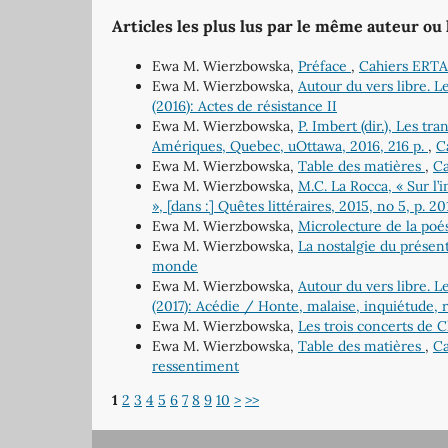
Articles les plus lus par le même auteur ou
Ewa M. Wierzbowska,
Préface
,
Cahiers ERTA
Ewa M. Wierzbowska,
Autour du vers libre. L
(2016): Actes de résistance II
Ewa M. Wierzbowska,
P. Imbert (dir.), Les t
Amériques, Quebec, uOttawa, 2016, 216 p.
,
C
Ewa M. Wierzbowska,
Table des matières
,
Ca
Ewa M. Wierzbowska,
M.C. La Rocca, « Sur l’
», [dans :] Quêtes littéraires, 2015, no 5, p. 2
Ewa M. Wierzbowska,
Microlecture de la poé
Ewa M. Wierzbowska,
La nostalgie du présen
monde
Ewa M. Wierzbowska,
Autour du vers libre. L
(2017): Acédie / Honte, malaise, inquiétude,
Ewa M. Wierzbowska,
Les trois concerts de 
Ewa M. Wierzbowska,
Table des matières
,
Ca
ressentiment
1
2
3
4
5
6
7
8
9
10
>
>>