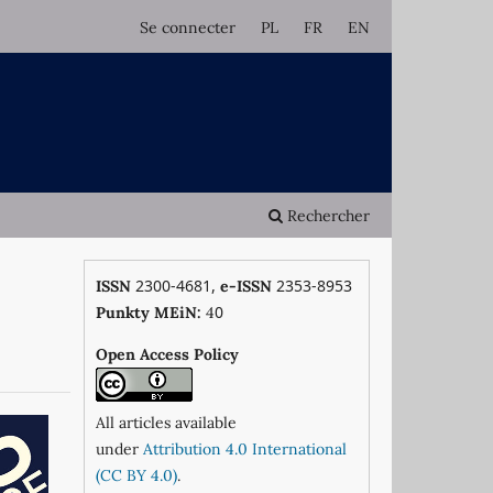
Se connecter
PL
FR
EN
Rechercher
2300-4681,
2353-8953
ISSN
e-ISSN
0
Punkty MEiN:
4
Open Access Policy
All articles available
under
Attribution 4.0 International
(CC BY 4.0)
.