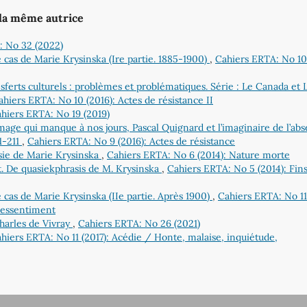
 la même autrice
: No 32 (2022)
e cas de Marie Krysinska (Ire partie. 1885-1900)
,
Cahiers ERTA: No 10
ransferts culturels : problèmes et problématiques. Série : Le Canada et 
ahiers ERTA: No 10 (2016): Actes de résistance II
hiers ERTA: No 19 (2019)
image qui manque à nos jours, Pascal Quignard et l’imaginaire de l’ab
01-211
,
Cahiers ERTA: No 9 (2016): Actes de résistance
sie de Marie Krysinska
,
Cahiers ERTA: No 6 (2014): Nature morte
t. De quasiekphrasis de M. Krysinska
,
Cahiers ERTA: No 5 (2014): Fin
e cas de Marie Krysinska (IIe partie. Après 1900)
,
Cahiers ERTA: No 11
 ressentiment
Charles de Vivray
,
Cahiers ERTA: No 26 (2021)
hiers ERTA: No 11 (2017): Acédie / Honte, malaise, inquiétude,