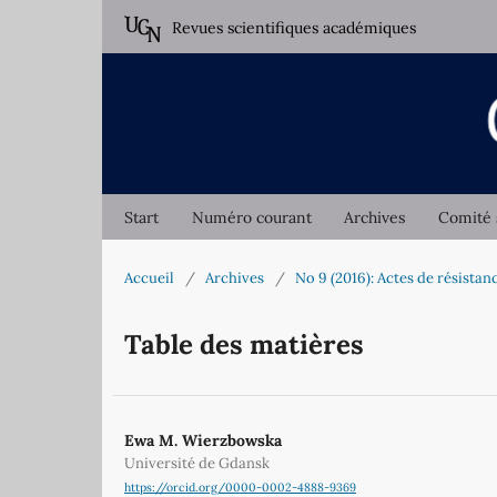
Revues scientifiques académiques
Start
Numéro courant
Archives
Comité 
Accueil
/
Archives
/
No 9 (2016): Actes de résistan
Table des matières
Ewa M. Wierzbowska
Université de Gdansk
https://orcid.org/0000-0002-4888-9369