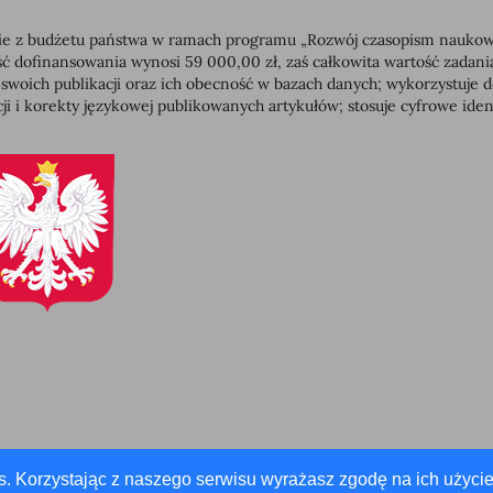
 z budżetu państwa w ramach programu „Rozwój czasopism naukowych”
dofinansowania wynosi 59 000,00 zł, zaś całkowita wartość zadan
 swoich publikacji oraz ich obecność w bazach danych; wykorzystuj
ji i korekty językowej publikowanych artykułów; stosuje cyfrowe id
s. Korzystając z naszego serwisu wyrażasz zgodę na ich użycie