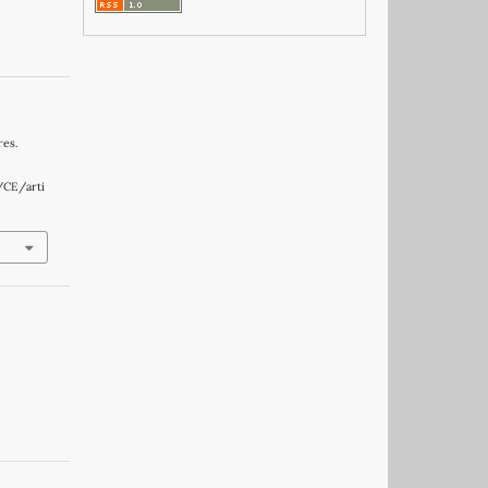
res.
/CE/arti