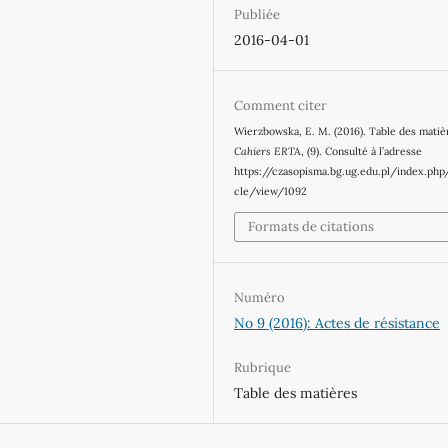
Publiée
2016-04-01
Comment citer
Wierzbowska, E. M. (2016). Table des matiè
Cahiers ERTA
, (9). Consulté à l’adresse
https://czasopisma.bg.ug.edu.pl/index.php
cle/view/1092
Formats de citations
Numéro
No 9 (2016): Actes de résistance
Rubrique
Table des matières