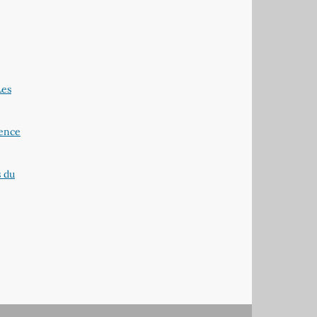
Les
sence
s du